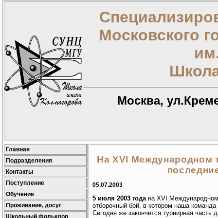
Специализиров
Московского г
им
Школа
Москва, ул.Креме
Главная
На XVI Международном 
Подразделения
последни
Контакты
Поступление
05.07.2003
Обучение
5 июля 2003 года
на XVI Международном 
Проживание, досуг
отборочный бой, в котором наша команда
Сегодня же закончится турнирная часть 
Школьный фольклор