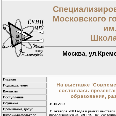
Специализиров
Московского г
им
Школа
Москва, ул.Креме
Главная
На выставке 'Совреме
Подразделения
состоялась презента
Контакты
образования, ра
Поступление
Обучение
31.10.2003
Проживание, досуг
31 октября 2003 года
в рамках выставки 
проводившейся на ВВЦ (ВДНХ), состоялас
Школьный фольклор