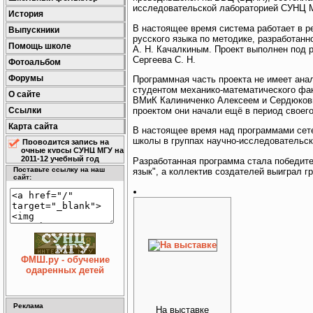
исследовательской лабораторией СУНЦ М
История
В настоящее время система работает в 
Выпускники
русского языка по методике, разработа
Помощь школе
А. Н. Качалкиным. Проект выполнен под
Сергеева С. Н.
Фотоальбом
Форумы
Программная часть проекта не имеет ана
студентом механико-математического фа
О сайте
ВМиК Калиниченко Алексеем и Сердюковы
проектом они начали ещё в период своег
Ссылки
Карта сайта
В настоящее время над программами сете
школы в группах научно-исследовательс
Проводится запись на
очные курсы СУНЦ МГУ на
2011-12 учебный год
Разработанная программа стала победит
Поставьте ссылку на наш
язык", а коллектив создателей выиграл гр
сайт:
ФМШ.ру - обучение
одаренных детей
Реклама
На выставке