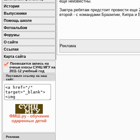
еще неизвестны.
История
Завтра ребятам предстоит провести еще 2
Выпускники
второй - с командами Бразилии, Кипра и 
Помощь школе
Фотоальбом
Форумы
О сайте
Реклама
Ссылки
Карта сайта
Проводится запись на
очные курсы СУНЦ МГУ на
2011-12 учебный год
Поставьте ссылку на наш
сайт:
ФМШ.ру - обучение
одаренных детей
Реклама