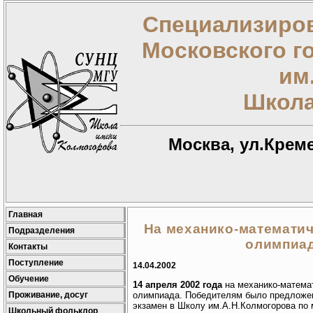
Специализиров
Московского г
им
Школа
Москва, ул.Креме
Главная
На механико-математи
Подразделения
олимпиад
Контакты
Поступление
14.04.2002
Обучение
14 апреля 2002 года
на механико-матема
Проживание, досуг
олимпиада. Победителям было предложен
экзамен в Школу им.А.Н.Колмогорова по 
Школьный фольклор