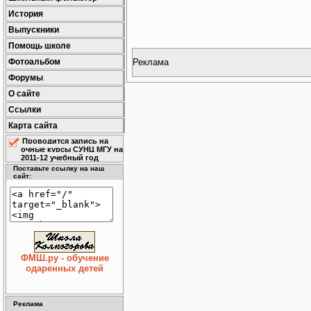
История
Выпускники
Помощь школе
Реклама
Фотоальбом
Форумы
О сайте
Ссылки
Карта сайта
Проводится запись на
очные курсы СУНЦ МГУ на
2011-12 учебный год
Поставьте ссылку на наш
сайт:
ФМШ.ру - обучение
одаренных детей
Реклама