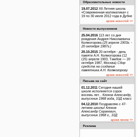
Образовательные новости
19.07.2012
XII Летняя школа
«Современная математика» с
19 по 30 июля 2012 года в Дубне
архив новостей >>
Новости выпускников
25.04.2016
113 лет со дня
рождения Андрея Николаевича
Колмогорова
(25 апреля 1903г. -
20 октября 1987г.)
20.10.2015
20 октября - день
памяти А.Н. Колмогорова (12
(25) апреля 1903, Тамбов — 20
октября 1987, Москва)
Сбор
средств на создание
памятника А.Н. Колмогорову
архив новостей >>
Письма на сайт
01.12.2011
Сегодня нашей
школе исполняется сорок
восемь лет...
Клоков Александр,
выпускник 1968 года, 10Д класс
04.12.2010
Поздравляю с 47-
летием школы!
Клоков
Александр Сергеевич,
выпускник 1968 г., 10Д
архив писем >>
Реклама