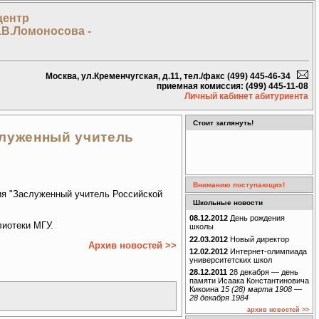
центр
.В.Ломоносова -
Москва, ул.Кременчугская, д.11, тел./факс (499) 445-46-34
приемная комиссия: (499) 445-11-08
Личный кабинет абитуриента
Стоит заглянуть!
служенный учитель
Вниманию поступающих!
ия "Заслуженный учитель Российской
Школьные новости
08.12.2012
День рождения
лиотеки МГУ.
школы
22.03.2012
Новый директор
Архив новостей >>
12.02.2012
Интернет-олимпиада
университетских школ
28.12.2011
28 декабря — день
памяти Исаака Константиновича
Кикоина
15 (28) марта 1908 —
28 декабря 1984
архив новостей >>