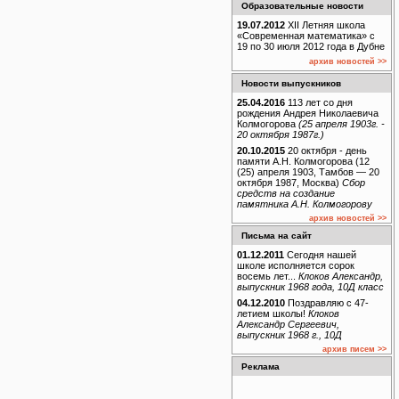
Образовательные новости
19.07.2012
XII Летняя школа
«Современная математика» с
19 по 30 июля 2012 года в Дубне
архив новостей >>
Новости выпускников
25.04.2016
113 лет со дня
рождения Андрея Николаевича
Колмогорова
(25 апреля 1903г. -
20 октября 1987г.)
20.10.2015
20 октября - день
памяти А.Н. Колмогорова (12
(25) апреля 1903, Тамбов — 20
октября 1987, Москва)
Сбор
средств на создание
памятника А.Н. Колмогорову
архив новостей >>
Письма на сайт
01.12.2011
Сегодня нашей
школе исполняется сорок
восемь лет...
Клоков Александр,
выпускник 1968 года, 10Д класс
04.12.2010
Поздравляю с 47-
летием школы!
Клоков
Александр Сергеевич,
выпускник 1968 г., 10Д
архив писем >>
Реклама