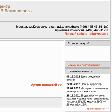
центр
.В.Ломоносова -
Москва, ул.Кременчугская, д.11, тел./факс (499) 445-46-34
приемная комиссия: (499) 445-11-08
Личный кабинет абитуриента
Стоит заглянуть!
Вниманию поступающих!
Школьные новости
08.12.2012
День рождения
школы
22.03.2012
Новый директор
Архив новостей >>
12.02.2012
Интернет-олимпиада
университетских школ
28.12.2011
28 декабря — день
памяти Исаака Константиновича
Кикоина
15 (28) марта 1908 —
28 декабря 1984
архив новостей >>