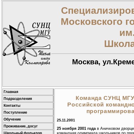
Специализиров
Московского г
им
Школа
Москва, ул.Креме
Главная
Команда СУНЦ МГУ 
Подразделения
Российской командн
Контакты
программирова
Поступление
Обучение
25.11.2001
Проживание, досуг
25 ноября 2001 года
в Аничковом дворце
командная олимпиада школьников по про
Школьный фольклор