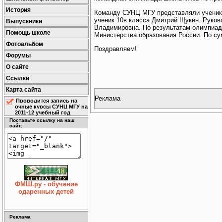
История
Команду СУНЦ МГУ представляли ученик
ученик 10в класса Дмитрий Щукин. Руков
Выпускники
Владимировна. По результатам олимпиад
Помощь школе
Министерства образования России. По сум
Фотоальбом
Поздравляем!
Форумы
О сайте
Ссылки
Карта сайта
Реклама
Проводится запись на
очные курсы СУНЦ МГУ на
2011-12 учебный год
Поставьте ссылку на наш
сайт:
ФМШ.ру - обучение
одаренных детей
Реклама