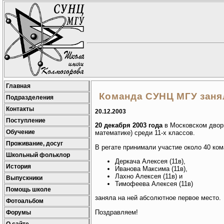
Главная
Команда СУНЦ МГУ заня
Подразделения
Контакты
20.12.2003
Поступление
20 декабря 2003 года
в Московском дворц
Обучение
математике) среди 11-х классов.
Проживание, досуг
В регате принимали участие около 40 ко
Школьный фольклор
Деркача Алексея (11в),
История
Иванова Максима (11в),
Лахно Алексея (11в) и
Выпускники
Тимофеева Алексея (11в)
Помощь школе
заняла на ней абсолютное первое место.
Фотоальбом
Поздравляем!
Форумы