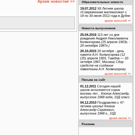
Архив новостей >>
Образовательные новости
19.07.2012
XII Летняя школа
«Современная математика» с
19 по 30 июля 2012 года в Дубне
архив новостей >>
Новости выпускников
25.04.2016
113 лет со дня
рождения Андрея Николаевича
Колмогорова
(25 апреля 1903г. -
20 октября 1987г.)
20.10.2015
20 октября - день
памяти А.Н. Колмогорова (12
(25) апреля 1903, Тамбов — 20
октября 1987, Москва)
Сбор
средств на создание
памятника А.Н. Колмогорову
архив новостей >>
Письма на сайт
01.12.2011
Сегодня нашей
школе исполняется сорок
восемь лет...
Клоков Александр,
выпускник 1968 года, 10Д класс
04.12.2010
Поздравляю с 47-
летием школы!
Клоков
Александр Сергеевич,
выпускник 1968 г., 10Д
архив писем >>
Реклама