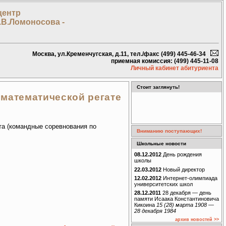
центр
.В.Ломоносова -
Москва, ул.Кременчугская, д.11, тел./факс (499) 445-46-34
приемная комиссия: (499) 445-11-08
Личный кабинет абитуриента
Стоит заглянуть!
математической регате
та (командные соревнования по
Вниманию поступающих!
Школьные новости
08.12.2012
День рождения
школы
22.03.2012
Новый директор
12.02.2012
Интернет-олимпиада
университетских школ
28.12.2011
28 декабря — день
памяти Исаака Константиновича
Кикоина
15 (28) марта 1908 —
28 декабря 1984
архив новостей >>