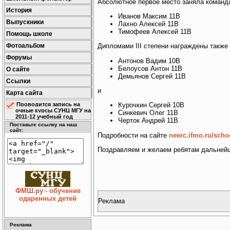
Абсолютное первое место заняла команд
История
Иванов Максим 11В
Выпускники
Лахно Алексей 11В
Тимофеев Алексей 11В
Помощь школе
Фотоальбом
Дипломами III степени награждены также
Форумы
Антонов Вадим 10В
Белоусов Антон 11В
О сайте
Демьянов Сергей 11В
Ссылки
и
Карта сайта
Проводится запись на
Курочкин Сергей 10В
очные курсы СУНЦ МГУ на
Синкевич Олег 11В
2011-12 учебный год
Черток Андрей 11В
Поставьте ссылку на наш
сайт:
Подробности на сайте
neerc.ifmo.ru/scho
Поздравляем и желаем ребятам дальнейш
ФМШ.ру - обучение
одаренных детей
Реклама
Реклама