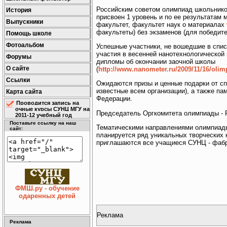
Российским советом олимпиад школьнико
История
присвоен 1 уровень и по ее результатам 
Выпускники
факультет, факультет наук о материалах
факультеты) без экзаменов (для победите
Помощь школе
Фотоальбом
Успешные участники, не вошедшие в списо
участия в весенней нанотехнологической
Форумы
дипломы об окончании заочной школы
О сайте
(
http://www.nanometer.ru/2009/11/16/oli
Ссылки
Ожидаются призы и ценные подарки от с
известные всем организации), а также па
Карта сайта
Федерации.
Проводится запись на
очные курсы СУНЦ МГУ на
Председатель Оргкомитета олимпиады - 
2011-12 учебный год
Поставьте ссылку на наш
Тематическими направлениями олимпиады
сайт:
планируется ряд уникальных творческих 
приглашаются все учащиеся СУНЦ - фабр
ФМШ.ру - обучение
одаренных детей
Реклама
Реклама