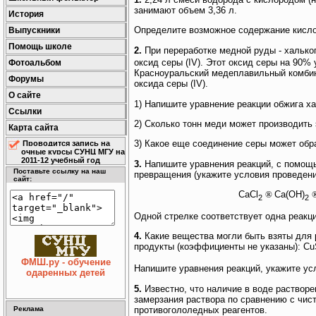
занимают объем 3,36 л.
История
Определите возможное содержание кислор
Выпускники
Помощь школе
2.
При переработке медной руды - халько
оксид серы (IV). Этот оксид серы на 90
Фотоальбом
Красноуральский медеплавильный комбин
Форумы
оксида серы (IV).
О сайте
1) Напишите уравнение реакции обжига ха
Ссылки
2) Сколько тонн меди может производить 
Карта сайта
3) Какое еще соединение серы может обр
Проводится запись на
очные курсы СУНЦ МГУ на
2011-12 учебный год
3.
Напишите уравнения реакций, с помощ
Поставьте ссылку на наш
превращения (укажите условия проведени
сайт:
CaCl
®
Ca(OH)
2
2
Одной стрелке соответствует одна реакци
4.
Какие вещества могли быть взяты для 
продукты (коэффициенты не указаны): C
ФМШ.ру - обучение
Напишите уравнения реакций, укажите ус
одаренных детей
5.
Известно, что наличие в воде раствор
замерзания раствора по сравнению с чис
противогололедных реагентов.
Реклама