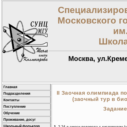
Специализиров
Московского г
им
Школа
Москва, ул.Креме
Главная
II Заочная олимпиада п
Подразделения
(заочный тур в био
Контакты
Поступление
Задание
Обучение
Проживание, досуг
Школьный фольклор
1.
2,24 л смеси водорода с кислородом (н.