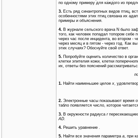
по одному примеру для каждого из предл
3.
Есть ряд синантропных видов птиц, вс
особенностями этих птиц связана их ада
примеры и объяснения.
4.
В журнале сельского врача N было заф
того, как человек попадал топором себе 
через час после инцидента, во втором - ч
через месяц и в пятом - через год. Как в
этих случаях? Обоснуйте свой ответ.
5.
Попробуйте оценить количество в орга
клетки эпителия кожи, клетки поперечно
их, ответы без пояснений рассматриватьс
п
1.
Найти наименьшее целое
x
, удовлетво
2.
Электронные часы показывают время от 
табло появляется число, которое читаетс
3.
В окружности радиуса
r
пересекающие
AD
.
4.
Решить уравнение
.
5.
Найти все значения параметра
a
, при 