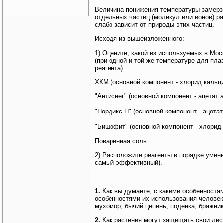
Величина понижения температуры замерза
отдельных частиц (молекул или ионов) ра
слабо зависит от природы этих частиц.
Исходя из вышеизложенного:
1) Оцените, какой из используемых в Мо
(при одной и той же температуре для пла
реагента):
ХКМ (основной компонент - хлорид кальц
"Антиснег" (основной компонент - ацетат
"Нордикс-П" (основной компонент - ацета
"Бишофит" (основной компонент - хлорид 
Поваренная соль
2) Расположите реагенты в порядке умен
самый эффективный).
1.
Как вы думаете, с какими особенностя
особенностями их использования человек
мухомор, бычий цепень, поденка, бражник,
2.
Как растения могут защищать свои лис