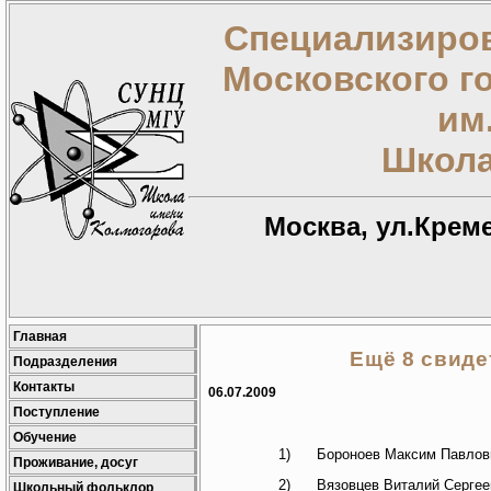
Специализиров
Московского г
им
Школа
Москва, ул.Креме
Главная
Ещё 8 свиде
Подразделения
Контакты
06.07.2009
Поступление
Обучение
1) Бороноев Максим Павлов
Проживание, досуг
2) Вязовцев Виталий Сергее
Школьный фольклор