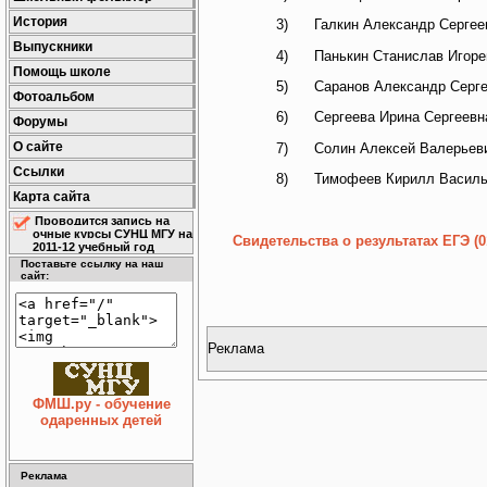
История
3) Галкин Александр Сергее
Выпускники
4) Панькин Станислав Игоре
Помощь школе
5) Саранов Александр Серге
Фотоальбом
6) Сергеева Ирина Сергеевн
Форумы
О сайте
7) Солин Алексей Валерьев
Ссылки
8) Тимофеев Кирилл Василь
Карта сайта
Проводится запись на
очные курсы СУНЦ МГУ на
Свидетельства о результатах ЕГЭ
(0
2011-12 учебный год
Поставьте ссылку на наш
сайт:
Реклама
ФМШ.ру - обучение
одаренных детей
Реклама