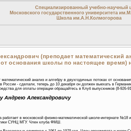
Специализированный учебно-научный 
Московского государственного университета им.М
Школа им.А.Н.Колмогорова
ександрович (преподает математический ан
от основания школы по настоящее время) 
 математический анализ и алгебру в двухгодичных потоках от основани
в России - сделали, теперь до 10 декабря он должен выехать в Германи
едства для оплаты операции обращайтесь в Клуб выпускников (8-926-91
у Андрею Александровичу
а работает в московской физико-математической школе-интернате №18 
тики СУНЦ МГУ. Член клуба ФМШ.
и Всесоюзных олимпиад с 1961 по 1979 год. Член оргкомитета и жюри С