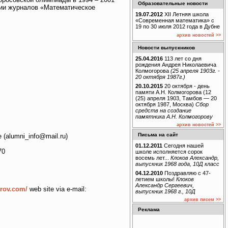
Образовательные новости
гии журналов «Математическое
19.07.2012
XII Летняя школа
«Современная математика» с
19 по 30 июля 2012 года в Дубне
архив новостей >>
Новости выпускников
25.04.2016
113 лет со дня
рождения Андрея Николаевича
Колмогорова
(25 апреля 1903г. -
20 октября 1987г.)
20.10.2015
20 октября - день
памяти А.Н. Колмогорова (12
(25) апреля 1903, Тамбов — 20
октября 1987, Москва)
Сбор
средств на создание
памятника А.Н. Колмогорову
архив новостей >>
Письма на сайт
(alumni_info@mail.ru)
01.12.2011
Сегодня нашей
70
школе исполняется сорок
восемь лет...
Клоков Александр,
выпускник 1968 года, 10Д класс
04.12.2010
Поздравляю с 47-
летием школы!
Клоков
Александр Сергеевич,
rov.com/
web site via e-mail:
выпускник 1968 г., 10Д
архив писем >>
Реклама