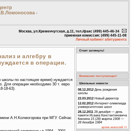
центр
.В.Ломоносова -
Москва, ул.Кременчугская, д.11, тел./факс (499) 445-46-34
приемная комиссия: (499) 445-11-08
Личный кабинет абитуриента
Стоит заглянуть!
ализ и алгебру в
нуждается в операции.
Вниманию поступающих!
я школы по настоящее время) нуждается
Школьные новости
ю. Для операции необходимо 30 т. евро.
8-18-63).
08.12.2012
День рождения
школы
22.03.2012
Новый директор
12.02.2012
Интернет-олимпиада
университетских школ
28.12.2011
28 декабря — день
памяти Исаака Константиновича
имени А.Н.Колмогорова при МГУ. Сейчас
Кикоина
15 (28) марта 1908 —
28 декабря 1984
архив новостей >>
оросовской олимпиады в 1994 – 2001