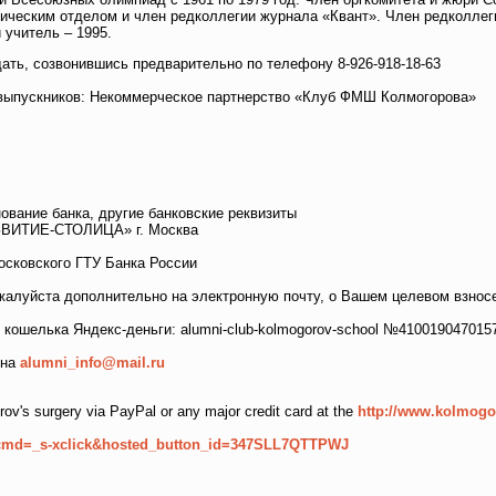
тическим отделом и член редколлегии журнала «Квант». Член редколле
 учитель – 1995.
ать, созвонившись предварительно по телефону 8-926-918-18-63
 выпускников: Некоммерческое партнерство «Клуб ФМШ Колмогорова»
ование банка, другие банковские реквизиты
ЗВИТИЕ-СТОЛИЦА» г. Москва
сковского ГТУ Банка России
алуйста дополнительно на электронную почту, о Вашем целевом взносе 
 кошелька Яндекс-деньги: alumni-club-kolmogorov-school №410019047015
 на
alumni_info@mail.ru
ov's surgery via PayPal or any major credit card at the
http://www.kolmogo
r?cmd=_s-xclick&hosted_button_id=347SLL7QTTPWJ