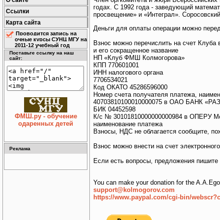
О сайте
годах. С 1992 года - заведующий матема
Ссылки
просвещение» и «Интеграл». Соросовский
Карта сайта
Деньги для оплаты операции можно перед
Проводится запись на
очные курсы СУНЦ МГУ на
Взнос можно перечислить на счет Клуба
2011-12 учебный год
и его сокращенное название
Поставьте ссылку на наш
НП «Клуб ФМШ Колмогорова»
сайт:
КПП 770601001
ИНН налогового органа
7706534021
Код ОКАТО 45286596000
Номер счета получателя платежа, наимен
40703810100010000075 в ОАО БАНК «РА
БИК 04452598
ФМШ.ру - обучение
К/с № 30101810000000000984 в ОПЕРУ Мо
одаренных детей
наименование платежа
Взносы, НДС не облагается сообщите, пож
Взнос можно внести на счет электронного
Реклама
Если есть вопросы, предложения пишите
You can make your donation for the A.A.Egor
support@kolmogorov.com
https://www.paypal.com/cgi-bin/websc