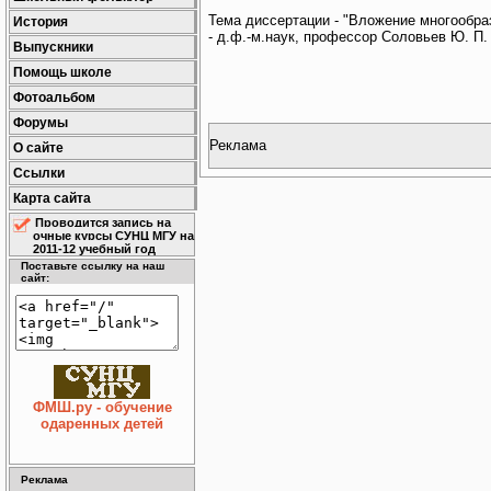
Тема диссертации - "Вложение многообра
История
- д.ф.-м.наук, профессор Соловьев Ю. П.
Выпускники
Помощь школе
Фотоальбом
Форумы
Реклама
О сайте
Ссылки
Карта сайта
Проводится запись на
очные курсы СУНЦ МГУ на
2011-12 учебный год
Поставьте ссылку на наш
сайт:
ФМШ.ру - обучение
одаренных детей
Реклама