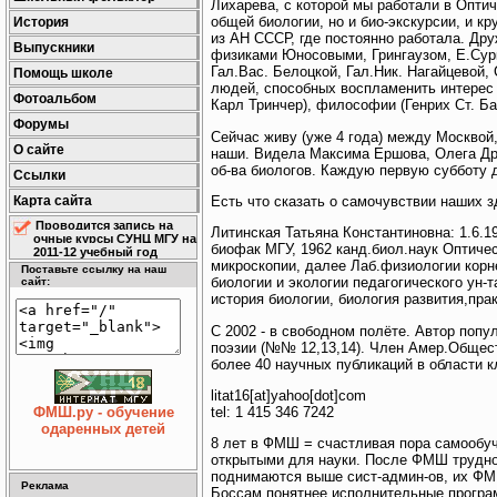
Лихарева, с которой мы работали в Опти
общей биологии, но и био-экскурсии, и 
История
из АН СССР, где постоянно работала. Др
Выпускники
физиками Юносовыми, Грингаузом, Е.Сурк
Гал.Вас. Белоцкой, Гал.Ник. Нагайцевой
Помощь школе
людей, способных воспламенить интерес 
Фотоальбом
Карл Тринчер), философии (Генрих Ст. Ба
Форумы
Сейчас живу (уже 4 года) между Москвой,
О сайте
наши. Видела Максима Ершова, Олега Дро
об-ва биологов. Каждую первую субботу
Ссылки
Есть что сказать о самочувствии наших з
Карта сайта
Проводится запись на
Литинская Татьяна Константиновна: 1.6.193
очные курсы СУНЦ МГУ на
биофак МГУ, 1962 канд.биол.наук Оптиче
2011-12 учебный год
микроскопии, далее Лаб.физиологии корн
Поставьте ссылку на наш
биологии и экологии педагогического ун-
сайт:
история биологии, биология развития,пра
С 2002 - в свободном полёте. Автор попу
поэзии (№№ 12,13,14). Член Амер.Общест
более 40 научных публикаций в области к
litat16[at]yahoo[dot]com
tel: 1 415 346 7242
ФМШ.ру - обучение
одаренных детей
8 лет в ФМШ = счастливая пора самообуч
открытыми для науки. После ФМШ трудно 
поднимаются выше сист-админ-ов, их ФМШ
Реклама
Боссам понятнее исполнительные програм