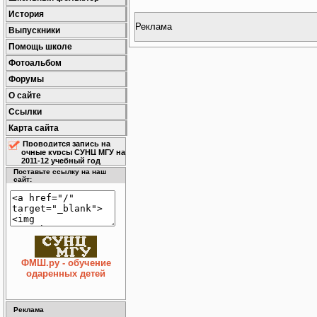
История
Реклама
Выпускники
Помощь школе
Фотоальбом
Форумы
О сайте
Ссылки
Карта сайта
Проводится запись на
очные курсы СУНЦ МГУ на
2011-12 учебный год
Поставьте ссылку на наш
сайт:
ФМШ.ру - обучение
одаренных детей
Реклама