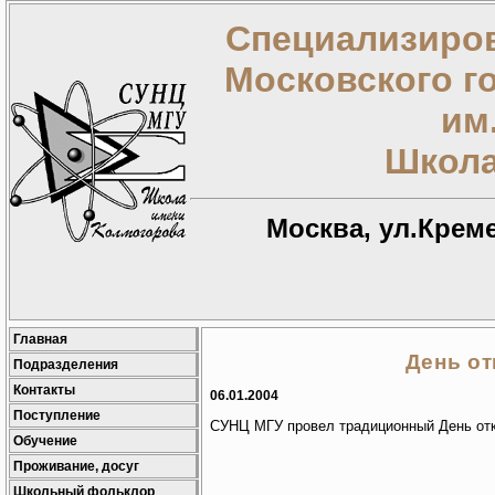
Специализиров
Московского г
им
Школа
Москва, ул.Креме
Главная
День о
Подразделения
Контакты
06.01.2004
Поступление
СУНЦ МГУ провел традиционный День от
Обучение
Проживание, досуг
Школьный фольклор