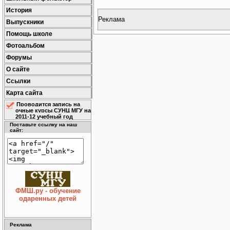
История
Реклама
Выпускники
Помощь школе
Фотоальбом
Форумы
О сайте
Ссылки
Карта сайта
Проводится запись на
очные курсы СУНЦ МГУ на
2011-12 учебный год
Поставьте ссылку на наш
сайт:
ФМШ.ру - обучение
одаренных детей
Реклама