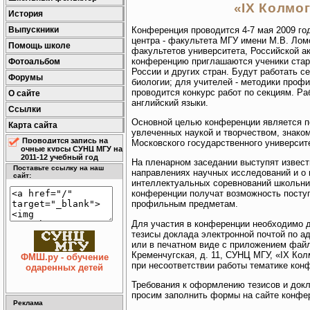
«IX Колмо
История
Конференция проводится 4-7 мая 2009 го
Выпускники
центра - факультета МГУ имени М.В. Лом
Помощь школе
факультетов университета, Российской а
конференцию приглашаются ученики старш
Фотоальбом
России и других стран. Будут работать с
Форумы
биологии; для учителей - методики проф
проводится конкурс работ по секциям. Р
О сайте
английский языки.
Ссылки
Основной целью конференции является п
Карта сайта
увлеченных наукой и творчеством, знако
Проводится запись на
Московского государственного университ
очные курсы СУНЦ МГУ на
2011-12 учебный год
На пленарном заседании выступят извест
Поставьте ссылку на наш
направлениях научных исследований и о 
сайт:
интеллектуальных соревнований школьни
конференции получат возможность посту
профильным предметам.
Для участия в конференции необходимо д
тезисы доклада электронной почтой по а
или в печатном виде с приложением файла
Кременчугская, д. 11, СУНЦ МГУ, «IX Кол
ФМШ.ру - обучение
при несоответствии работы тематике кон
одаренных детей
Требования к оформлению тезисов и докл
просим заполнить формы на сайте конф
Реклама