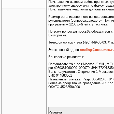
Приглашения авторам работ, принятых дл
электронному адресу или по факсу, указа
Приглашенные участники должны выслать 
Размер организационного взноса составля
руководителя (сопровождающего). При уч
программы – 1200 рублей с участника.
По всем вопросам просьба обращаться к
Викторовне.
Телефон оргкомитета (495) 449-38-03. Факс
Электронный адрес
reading@aesc.msu.r
Банковские реквизиты:
Получатель: УФК по г.Москве (СУНЦ МГУ 
р/с 40503810600001009079 ИНН 77291335
Банк получателя : Отделение 1 Московско
БИК 044583001
Назначение платежа: Разр. 386/023 от 04
целевые средства на проведение «IX Кол
ОКАТО 45268584000
Реклама