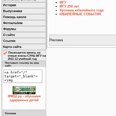
МГУ
История
МГУ 250 лет
Хроника юбилейного года
Выпускники
ЮБИЛЕЙНЫЕ СОБЫТИЯ
Помощь школе
Фотоальбом
Форумы
О сайте
Реклама
Ссылки
Карта сайта
Проводится запись на
очные курсы СУНЦ МГУ на
2011-12 учебный год
Поставьте ссылку на наш
сайт:
ФМШ.ру - обучение
одаренных детей
Реклама