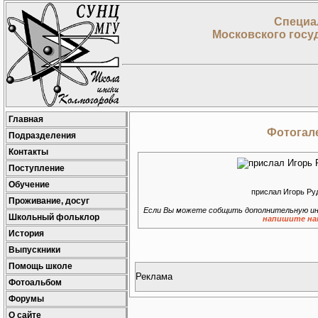
Специа
Московского госу
Главная
Фотогале
Подразделения
Контакты
Поступление
Обучение
прислал Игорь Ру
Проживание, досуг
Если Вы можете собщить дополнительную ин
Школьный фольклор
напишите на
История
Выпускники
Помощь школе
Реклама
Фотоальбом
Форумы
О сайте