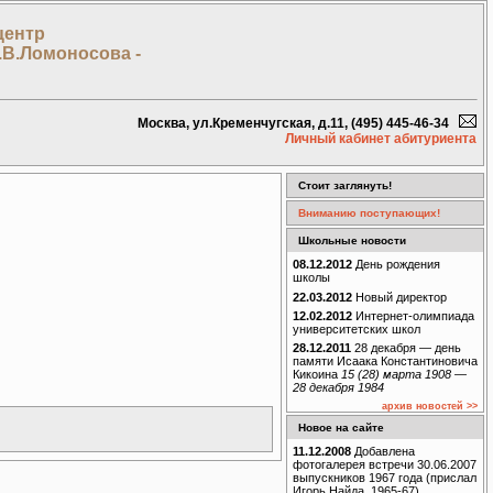
центр
.В.Ломоносова -
Москва, ул.Кременчугская, д.11, (495) 445-46-34
Личный кабинет абитуриента
Стоит заглянуть!
Вниманию поступающих!
Школьные новости
08.12.2012
День рождения
школы
22.03.2012
Новый директор
12.02.2012
Интернет-олимпиада
университетских школ
28.12.2011
28 декабря — день
памяти Исаака Константиновича
Кикоина
15 (28) марта 1908 —
28 декабря 1984
архив новостей >>
Новое на сайте
11.12.2008
Добавлена
фотогалерея встречи 30.06.2007
выпускников 1967 года (прислал
Игорь Найда, 1965-67)