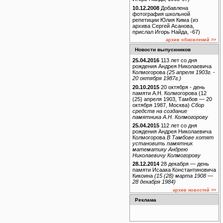
10.12.2008
Добавлена
фотография школьной
репетиции Юлия Кима (из
архива Сергей Асанова,
прислал Игорь Найда, -67)
архив обновлений >>
Новости выпускников
25.04.2016
113 лет со дня
рождения Андрея Николаевича
Колмогорова
(25 апреля 1903г. -
20 октября 1987г.)
20.10.2015
20 октября - день
памяти А.Н. Колмогорова (12
(25) апреля 1903, Тамбов — 20
октября 1987, Москва)
Сбор
средств на создание
памятника А.Н. Колмогорову
25.04.2015
112 лет со дня
рождения Андрея Николаевича
Колмогорова
В Тамбове хотят
установить памятник
математику Андрею
Николаевичу Колмогорову
28.12.2014
28 декабря — день
памяти Исаака Константиновича
Кикоина
(15 (28) марта 1908 —
28 декабря 1984)
архив новостей >>
Реклама