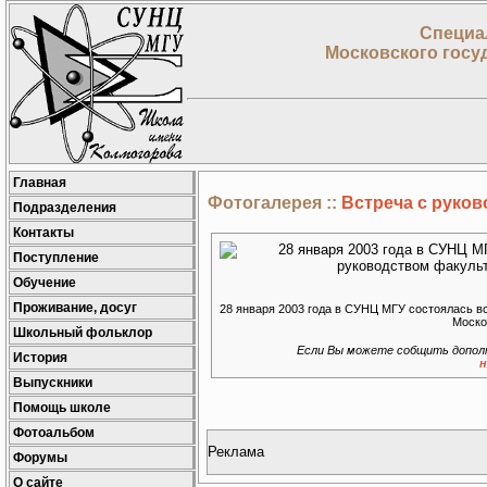
Специа
Московского госу
Главная
Фотогалерея ::
Встреча с руков
Подразделения
Контакты
Поступление
Обучение
Проживание, досуг
28 января 2003 года в СУНЦ МГУ состоялась в
Моско
Школьный фольклор
Если Вы можете собщить допол
История
н
Выпускники
Помощь школе
Фотоальбом
Реклама
Форумы
О сайте