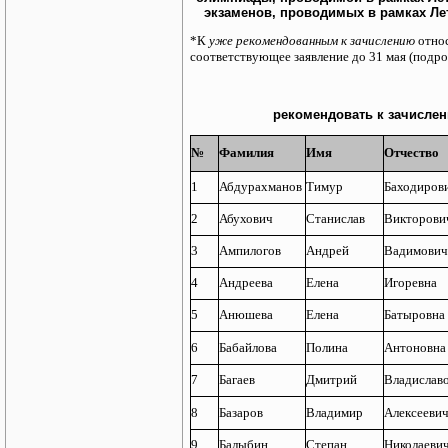
экзаменов, проводимых в рамках Л
*К
уже рекомендованным к зачислению
отно
соответствующее заявление до 31 мая (подр
рекомендовать к зачислен
№
Фамилия
Имя
Отчество
1
Абдурахманов
Тимур
Баходиров
2
Абухович
Станислав
Викторови
3
Ампилогов
Андрей
Вадимович
4
Андреева
Елена
Игоревна
5
Анюшева
Елена
Батыровна
6
Бабайлова
Полина
Антоновна
7
Багаев
Дмитрий
Владислав
8
Базаров
Владимир
Алексееви
9
Балыбин
Степан
Николаеви