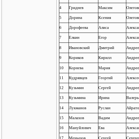
4
Гриднев
Максим
Олегов
5
Дорина
Ксения
Олегов
6
Дорофеева
Алиса
Алекса
7
Елкин
Егор
Алекса
8
Ивановский
Дмитрий
Андре
9
Кориков
Кирилл
Андре
10
Корнева
Мария
Андрее
11
Кудрявцев
Георгий
Алексе
12
Кузьмин
Сергей
Андре
13
Кузьмина
Ирина
Валерь
14
Лукманов
Руслан
Айрат
15
Малахов
Вадим
Андре
16
Мануйлович
Ева
Алекса
17
Меньшов
Сергей
Сергее