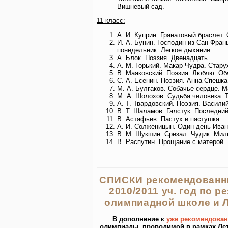
Вишневый сад.
11 класс:
А. И. Куприн. Гранатовый браслет.
И. А. Бунин. Господин из Сан-Фран
понедельник. Легкое дыхание.
А. Блок. Поэзия. Двенадцать.
А. М. Горький. Макар Чудра. Стару
В. Маяковский. Поэзия. Люблю. Обл
С. А. Есенин. Поэзия. Анна Спешка
М. А. Булгаков. Собачье сердце. М
М. А. Шолохов. Судьба человека. 
А. Т. Твардовский. Поэзия. Василий
В. Т. Шаламов. Галстук. Последни
В. Астафьев. Пастух и пастушка.
А. И. Солженицын. Один день Иван
В. М. Шукшин. Срезал. Чудик. Мил
В. Распутин. Прощание с матерой.
СПИСКИ рекомендованны
2010/2011 уч. год по р
олимпиадной школе и 
В дополнение к
уже рекомендова
олимпиады, проводимой в рамках Лет