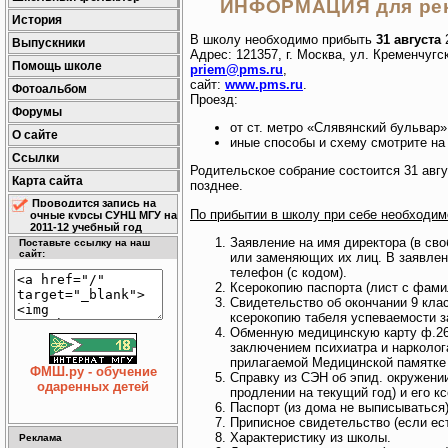
ИНФОРМАЦИЯ для рек
История
В школу необходимо прибыть
31 августа
Выпускники
Адрес: 121357, г. Москва, ул. Кременчугска
Помощь школе
priem@pms.ru
,
сайт:
www.pms.ru
.
Фотоальбом
Проезд:
Форумы
от ст. метро «Слявянский бульвар»
О сайте
иные способы и схему смотрите на
Ссылки
Родительское собрание состоится 31 авгу
Карта сайта
позднее.
Проводится запись на
По прибытии в школу при себе необходим
очные курсы СУНЦ МГУ на
2011-12 учебный год
Заявление на имя директора (в св
Поставьте ссылку на наш
сайт:
или заменяющих их лиц. В заявлен
телефон (с кодом).
Ксерокопию паспорта (лист с фамил
Свидетельство об окончании 9 клас
ксерокопию табеля успеваемости з
Обменную медицинскую карту ф.26 (
заключением психиатра и нарколо
прилагаемой Медицинской памятке -
ФМШ.ру - обучение
Справку из СЭН об эпид. окружении
одаренных детей
продлении на текущий год) и его к
Паспорт (из дома не выписываться)
Приписное свидетельство (если ест
Характеристику из школы.
Реклама