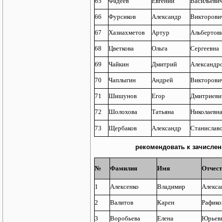
65
Фадеев
Евгений
Васильеви
66
Фурсиков
Александр
Викторови
67
Хазиахметов
Артур
Альбертов
68
Цветкова
Ольга
Сергеевна
69
Чайкин
Дмитрий
Александр
70
Чаплыгин
Андрей
Викторови
71
Шишунов
Егор
Дмитриеви
72
Шолохова
Татьяна
Николаевн
73
Щербаков
Александр
Станислав
рекомендовать к зачислен
№
Фамилия
Имя
Отчес
1
Алексенко
Владимир
Алекса
2
Валитов
Карен
Рафико
3
Воробьева
Елена
Юрьев