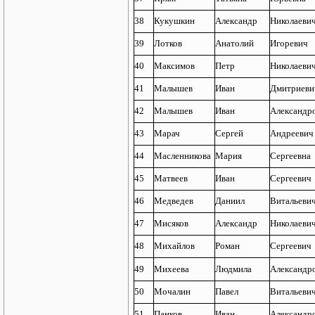
38
Кукушкин
Александр
Николаеви
39
Лотков
Анатолий
Игоревич
40
Максимов
Петр
Николаеви
41
Малышев
Иван
Дмитриеви
42
Малышев
Иван
Александр
43
Марач
Сергей
Андреевич
44
Масленникова
Мария
Сергеевна
45
Матвеев
Иван
Сергеевич
46
Медведев
Даниил
Витальеви
47
Мисяков
Александр
Николаеви
48
Михайлов
Роман
Сергеевич
49
Михеева
Людмила
Александр
50
Мочалин
Павел
Витальеви
51
Панков
Иван
Александр