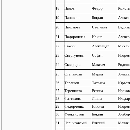
18
Панов
Федор
Конста
19
Панюхин
Богдан
Алекса
20
Пахомова
Светлана
Вадим
21
Подорожная
Ирина
Алексе
22
Сажин
Александр
Михай
23
Свергунова
Софья
Игорев
24
Скворцов
Максим
Родио
25
Степанова
Мария
Алекса
26
Таранюк
Татьяна
Юрьев
27
Терешкова
Регина
Иреков
28
Фаттахова
Лиана
Ильдар
29
Федорченко
Никита
Игорев
30
Феоктистов
Богдан
Альбер
31
Черниговский
Евгений
Мавля