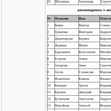
32
Шеховцов
Александр
Сергее
рекомендовать к за
№
Фамилия
Имя
Отчест
1
Быков
Виктор
Станис
2
Гриценко
Виктория
Андрее
3
Джамтырова
Кермен
Баиров
4
Дудкина
Ирина
Никола
5
Евдокимов
Константин
Михайл
6
Егорова
Алина
Никола
7
Захарова
Анна
Сергее
8
Зотов
Станислав
Максим
9
Исмагилов
Камиль
Ильшат
10
Кокорин
Артем
Владим
11
Крюков
Дмитрий
Владим
12
Кузнецова
Анастасия
Андрее
13
Манойлов
Алексей
Игорев