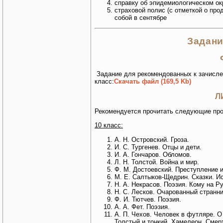
справку об эпидемиологическом окр
страховой полис (с отметкой о про
собой в сентябре
Задани
Задание для рекомендованных к зачислен
класс:
Скачать файл (169,5 Kb)
Л
Рекомендуется прочитать следующие про
10 класс:
А. Н. Островский. Гроза.
И. С. Тургенев. Отцы и дети.
И. А. Гончаров. Обломов.
Л. Н. Толстой. Война и мир.
Ф. М. Достоевский. Преступление и
М. Е. Салтыков-Щедрин. Сказки. Ис
Н. А. Некрасов. Поэзия. Кому на Р
Н. С. Лесков. Очарованный странни
Ф. И. Тютчев. Поэзия.
А. А. Фет. Поэзия.
А. П. Чехов. Человек в футляре. 
Толстый и тонкий. Хамелеон. Смер