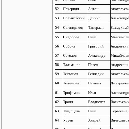
52
Печеркин
Антон
Анатольев
53
Полыковский
Даниил
Александр
54
Сагиндыков
Тамерлан
Бехмухамб
55
Сидорова
Нина
Максимовн
56
Соболь
Григорий
Андреевич
57
Соколов
Александр
Михайлов
58
Таламанов
Павел
Андреевич
59
Тектонов
Геннадий
Анатольев
60
Теплякова
Наталья
Дмитриевн
61
Трофимов
Илья
Александр
62
Троян
Владислав
Васильеви
63
Тулупцева
Нина
Сергеевна
64
Уруев
Андрей
Вячеславо