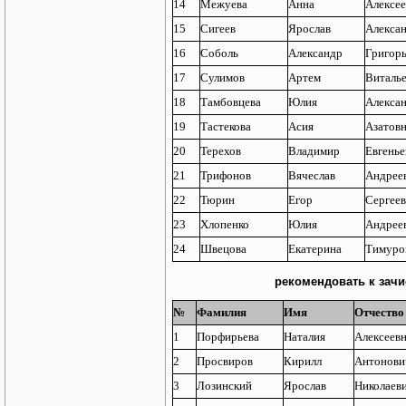
14
Межуева
Анна
Алексее
15
Сигеев
Ярослав
Алекса
16
Соболь
Александр
Григор
17
Сулимов
Артем
Виталь
18
Тамбовцева
Юлия
Алекса
19
Тастекова
Асия
Азатов
20
Терехов
Владимир
Евгенье
21
Трифонов
Вячеслав
Андрее
22
Тюрин
Егор
Сергее
23
Хлопенко
Юлия
Андрее
24
Швецова
Екатерина
Тимуро
рекомендовать к зачи
№
Фамилия
Имя
Отчество
1
Порфирьева
Наталия
Алексеев
2
Просвиров
Кирилл
Антонови
3
Лозинский
Ярослав
Николаев