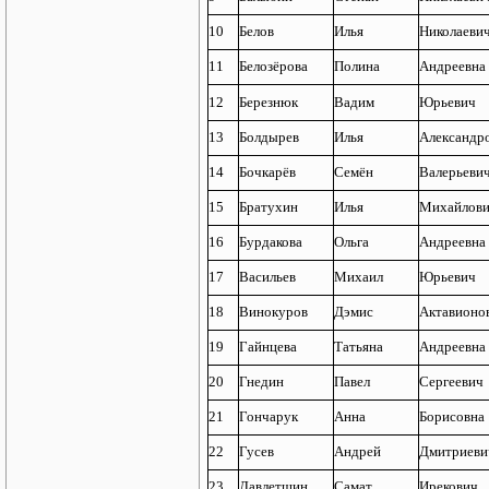
10
Белов
Илья
Николаеви
11
Белозёрова
Полина
Андреевна
12
Березнюк
Вадим
Юрьевич
13
Болдырев
Илья
Александр
14
Бочкарёв
Семён
Валерьеви
15
Братухин
Илья
Михайлов
16
Бурдакова
Ольга
Андреевна
17
Васильев
Михаил
Юрьевич
18
Винокуров
Дэмис
Актавионо
19
Гайнцева
Татьяна
Андреевна
20
Гнедин
Павел
Сергеевич
21
Гончарук
Анна
Борисовна
22
Гусев
Андрей
Дмитриеви
23
Давлетшин
Самат
Ирекович