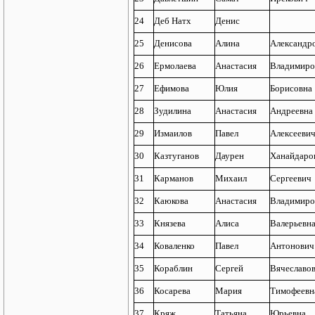
24
Деб Натх
Денис
25
Денисова
Алина
Александр
26
Ермолаева
Анастасия
Владимиро
27
Ефимова
Юлия
Борисовна
28
Зудилина
Анастасия
Андреевна
29
Измаилов
Павел
Алексееви
30
Казтуганов
Даурен
Ханайдаро
31
Карманов
Михаил
Сергеевич
32
Каюкова
Анастасия
Владимиро
33
Князева
Алиса
Валерьевн
34
Коваленко
Павел
Антонович
35
Кораблин
Сергей
Вячеславо
36
Косарева
Мария
Тимофеевн
37
Кряж
Татьяна
Юрьевна