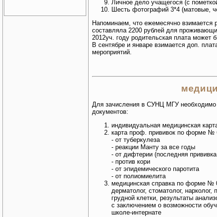
Личное дело учащегося (с пометкой
Шесть фотографий 3*4 (матовые, ч
Напоминаем, что ежемесячно взимается ро
составляла 2200 рублей для проживающих
2012уч. году родительская плата может 
В сентябре и январе взимается доп. плат
мероприятий.
медици
Для зачисления в СУНЦ МГУ необходимо
документов:
индивидуальная медицинская карта
карта проф. прививок по форме № 
- от туберкулеза
- реакции Манту за все годы
- от дифтерии (последняя прививка
- против кори
- от эпидемического паротита
- от полиомиелита
медицинская справка по форме № 0
дерматолог, стоматолог, нарколог,
грудной клетки, результаты анализ
с заключением о возможности обуч
школе-интернате