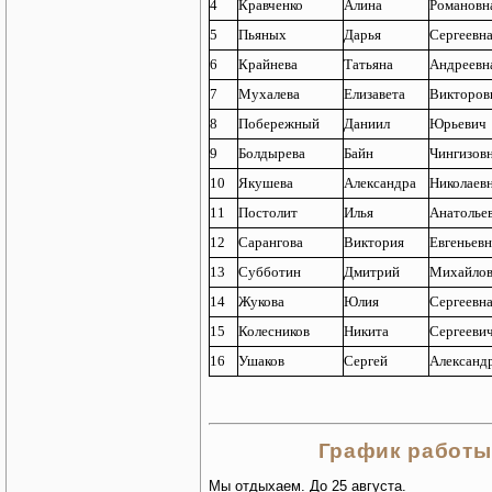
4
Кравченко
Алина
Романовн
5
Пьяных
Дарья
Сергеевн
6
Крайнева
Татьяна
Андреевн
7
Мухалева
Елизавета
Викторов
8
Побережный
Даниил
Юрьевич
9
Болдырева
Байн
Чингизов
10
Якушева
Александра
Николаев
11
Постолит
Илья
Анатолье
12
Сарангова
Виктория
Евгеньевн
13
Субботин
Дмитрий
Михайло
14
Жукова
Юлия
Сергеевн
15
Колесников
Никита
Сергееви
16
Ушаков
Сергей
Александ
График работы 
Мы отдыхаем. До 25 августа.