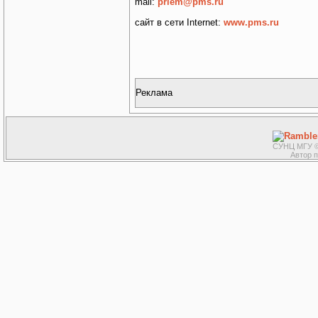
mail:
priem@pms.ru
сайт в сети Internet:
www.pms.ru
Реклама
СУНЦ МГУ ©
Автор 