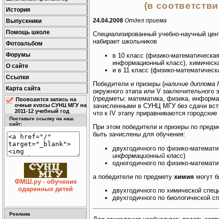
(в соответств
История
24.04.2008
Отдел приема
Выпускники
Помощь школе
Специализированный учебно-научный цен
набирает школьников
Фотоальбом
Форумы
в 10 класс (физико-математическа
информационный класс), химическа
О сайте
и в 11 класс (физико-математическ
Ссылки
Победители и призеры (
наличие диплома I,
Карта сайта
окружного этапа или V заключительного
(предметы: математика, физика, информ
Проводится запись на
зачисленными в СУНЦ МГУ без сдачи вс
очные курсы СУНЦ МГУ на
2011-12 учебный год
что к IV этапу приравниваются городские 
Поставьте ссылку на наш
сайт:
При этом победители и призеры по пред
быть зачислены для обучения:
двухгодичного по физико-математи
информационный класс
)
одногодичного по физико-математи
а победители по предмету
химия
могут б
ФМШ.ру - обучение
одаренных детей
двухгодичного по химической спец
двухгодичного по биологической с
Реклама