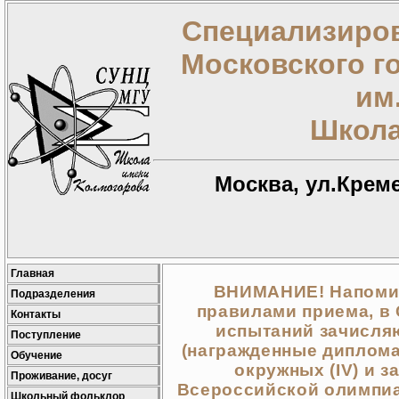
Специализиров
Московского г
им
Школа
Москва, ул.Креме
Главная
ВНИМАНИЕ! Напомина
Подразделения
правилами приема, в
Контакты
испытаний зачисля
Поступление
(награжденные дипломам
Обучение
окружных (IV) и з
Проживание, досуг
Всероссийской олимпиа
Школьный фольклор