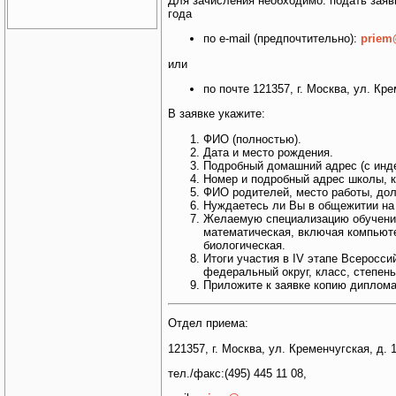
Для зачисления необходимо: подать зая
года
по e-mail (предпочтительно):
priem
или
по почте 121357, г. Москва, ул. Кре
В заявке укажите:
ФИО (полностью).
Дата и место рождения.
Подробный домашний адрес (с индек
Номер и подробный адрес школы, кл
ФИО родителей, место работы, до
Нуждаетесь ли Вы в общежитии на
Желаемую специализацию обучения 
математическая, включая компьют
биологическая.
Итоги участия в IV этапе Всеросси
федеральный округ, класс, степень
Приложите к заявке копию диплома
Отдел приема:
121357, г. Москва, ул. Кременчугская, д. 
тел./факс:(495) 445 11 08,