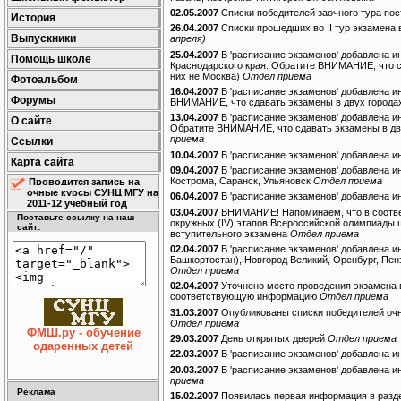
02.05.2007
Списки победителей заочного тура п
История
26.04.2007
Списки прошедших во II тур экзамена
Выпускники
апреля)
25.04.2007
В 'расписание экзаменов' добавлена и
Помощь школе
Краснодарского края. Обратите ВНИМАНИЕ, что с
них не Москва)
Отдел приема
Фотоальбом
16.04.2007
В 'расписание экзаменов' добавлена 
Форумы
ВНИМАНИЕ, что сдавать экзамены в двух городах
13.04.2007
В 'расписание экзаменов' добавлена и
О сайте
Обратите ВНИМАНИЕ, что сдавать экзамены в дву
приема
Ссылки
10.04.2007
В 'расписание экзаменов' добавлена и
Карта сайта
09.04.2007
В 'расписание экзаменов' добавлена и
Кострома, Саранск, Ульяновск
Отдел приема
Проводится запись на
очные курсы СУНЦ МГУ на
06.04.2007
В 'расписание экзаменов' добавлена и
2011-12 учебный год
03.04.2007
ВНИМАНИЕ! Напоминаем, что в соотве
Поставьте ссылку на наш
окружных (IV) этапов Всероссийской олимпиады
сайт:
вступительного экзамена
Отдел приема
02.04.2007
В 'расписание экзаменов' добавлена и
Башкортостан), Новгород Великий, Оренбург, Пен
Отдел приема
02.04.2007
Уточнено место проведения экзамена в
соответствующую информацию
Отдел приема
31.03.2007
Опубликованы списки победителей очно
Отдел приема
ФМШ.ру - обучение
29.03.2007
День открытых дверей
Отдел приема
одаренных детей
22.03.2007
В 'расписание экзаменов' добавлена и
20.03.2007
В 'расписание экзаменов' добавлена и
приема
Реклама
15.02.2007
Появилась первая информация в разде