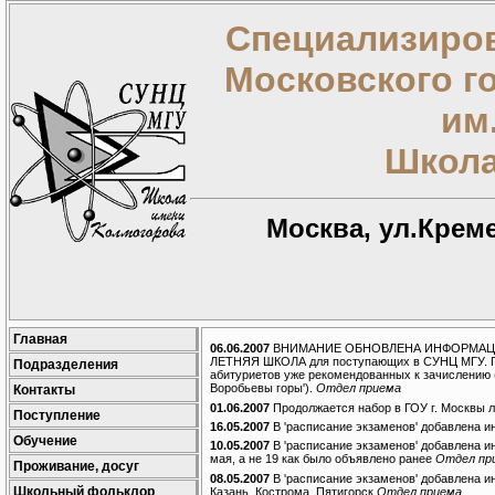
Специализиров
Московского г
им
Школа
Москва, ул.Креме
Главная
06.06.2007
ВНИМАНИЕ ОБНОВЛЕНА ИНФОРМАЦИЯ В
ЛЕТНЯЯ ШКОЛА для поступающих в СУНЦ МГУ. Пу
Подразделения
абитуриетов уже рекомендованных к зачислению 
Воробьевы горы').
Отдел приема
Контакты
01.06.2007
Продолжается набор в ГОУ г. Москвы 
Поступление
16.05.2007
В 'расписание экзаменов' добавлена 
Обучение
10.05.2007
В 'расписание экзаменов' добавлена и
мая, а не 19 как было объявлено ранее
Отдел пр
Проживание, досуг
08.05.2007
В 'расписание экзаменов' добавлена и
Школьный фольклор
Казань, Кострома, Пятигорск
Отдел приема