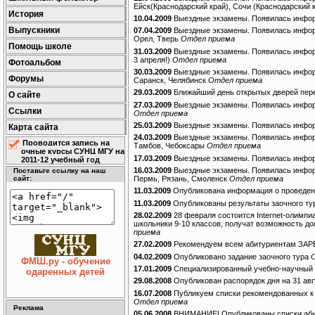
Ейск(Краснодарский край), Сочи (Краснодарский 
История
10.04.2009
Выездные экзамены. Появилась информ
Выпускники
07.04.2009
Выездные экзамены. Появилась информ
Орел, Тверь
Отдел приема
Помощь школе
31.03.2009
Выездные экзамены. Появилась инфор
3 апреля!)
Отдел приема
Фотоальбом
30.03.2009
Выездные экзамены. Появилась информа
Форумы
Саранск, Челябинск
Отдел приема
29.03.2009
Ближайший день открытых дверей пере
О сайте
27.03.2009
Выездные экзамены. Появилась информ
Ссылки
Отдел приема
25.03.2009
Выездные экзамены. Появилась инфор
Карта сайта
24.03.2009
Выездные экзамены. Появилась информ
Проводится запись на
Тамбов, Чебоксары
Отдел приема
очные курсы СУНЦ МГУ на
17.03.2009
Выездные экзамены. Появилась информ
2011-12 учебный год
16.03.2009
Выездные экзамены. Появилась информа
Поставьте ссылку на наш
Пермь, Рязань, Смоленск
Отдел приема
сайт:
11.03.2009
Опубликована информация о проведени
11.03.2009
Опубликованы результаты заочного т
28.02.2009
28 февраля состоится Internet-олимпи
школьники 9-10 классов, получат возможность д
приема
27.02.2009
Рекомендуем всем абитуриентам ЗА
04.02.2009
Опубликовано задание заочного тура
ФМШ.ру - обучение
17.01.2009
Специализированный учебно-научный 
одаренных детей
29.08.2008
Опубликован распорядок дня на 31 ав
16.07.2008
Публикуем списки рекомендованных к
Отдел приема
Реклама
05.06.2008
ВНИМАНИЕ! Опубликованы списки абит