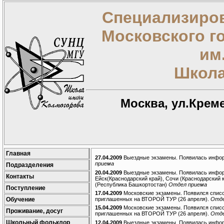
Специализиров
Московского г
им
Школа
Москва, ул.Креме
Главная
27.04.2009
Выездные экзамены. Появилась информ
приема
Подразделения
20.04.2009
Выездные экзамены. Появилась информ
Контакты
Ейск(Краснодарский край), Сочи (Краснодарский 
(Республика Башкортостан)
Отдел приема
Поступление
17.04.2009
Московские экзамены. Появился списо
приглашенных на ВТОРОЙ ТУР (26 апреля).
Отде
Обучение
15.04.2009
Московские экзамены. Появился списо
Проживание, досуг
приглашенных на ВТОРОЙ ТУР (26 апреля).
Отде
Школьный фольклор
12.04.2009
Выездные экзамены. Появилась информа