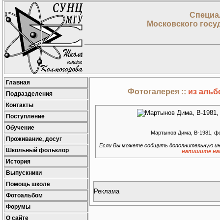
Специа
Московского госу
Главная
Фотогалерея ::
из альб
Подразделения
Контакты
Поступление
Обучение
Мартынов Дима, В-1981, фо
Проживание, досуг
Если Вы можете собщить дополнительную ин
Школьный фольклор
напишите на
История
Выпускники
Помощь школе
Реклама
Фотоальбом
Форумы
О сайте