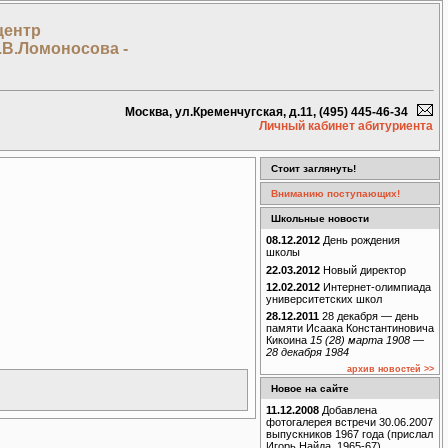
центр
.В.Ломоносова -
Москва, ул.Кременчугская, д.11, (495) 445-46-34
Личный кабинет абитуриента
Стоит заглянуть!
Вниманию поступающих!
Школьные новости
08.12.2012
День рождения
школы
22.03.2012
Новый директор
12.02.2012
Интернет-олимпиада
университетских школ
28.12.2011
28 декабря — день
памяти Исаака Константиновича
Кикоина
15 (28) марта 1908 —
28 декабря 1984
архив новостей >>
Новое на сайте
11.12.2008
Добавлена
фотогалерея встречи 30.06.2007
выпускников 1967 года (прислал
Игорь Найда, 1965-67)