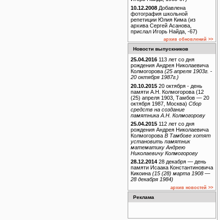
10.12.2008
Добавлена
фотография школьной
репетиции Юлия Кима (из
архива Сергей Асанова,
прислал Игорь Найда, -67)
архив обновлений >>
Новости выпускников
25.04.2016
113 лет со дня
рождения Андрея Николаевича
Колмогорова
(25 апреля 1903г. -
20 октября 1987г.)
20.10.2015
20 октября - день
памяти А.Н. Колмогорова (12
(25) апреля 1903, Тамбов — 20
октября 1987, Москва)
Сбор
средств на создание
памятника А.Н. Колмогорову
25.04.2015
112 лет со дня
рождения Андрея Николаевича
Колмогорова
В Тамбове хотят
установить памятник
математику Андрею
Николаевичу Колмогорову
28.12.2014
28 декабря — день
памяти Исаака Константиновича
Кикоина
(15 (28) марта 1908 —
28 декабря 1984)
архив новостей >>
Реклама