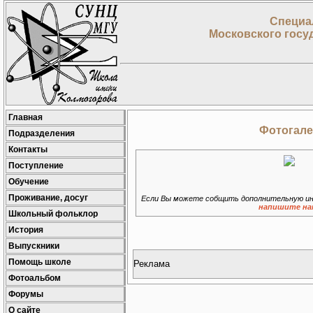
Специа
Московского госу
Главная
Фотогале
Подразделения
Контакты
Поступление
Обучение
Проживание, досуг
Если Вы можете собщить дополнительную ин
напишите на
Школьный фольклор
История
Выпускники
Помощь школе
Реклама
Фотоальбом
Форумы
О сайте