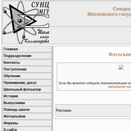
Специа
Московского госу
Главная
Фотогале
Подразделения
Контакты
Поступление
Обучение
Проживание, досуг
Если Вы можете собщить дополнительную ин
напишите на
Школьный фольклор
История
Выпускники
Помощь школе
Реклама
Фотоальбом
Форумы
О сайте