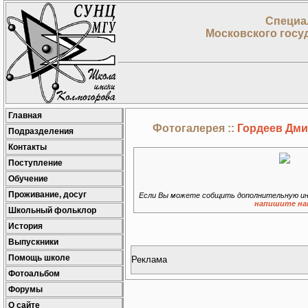
Специа
Московского госу
Главная
Фотогалерея ::
Гордеев Дмит
Подразделения
Контакты
Поступление
Обучение
Проживание, досуг
Если Вы можете собщить дополнительную ин
напишите на
Школьный фольклор
История
Выпускники
Помощь школе
Реклама
Фотоальбом
Форумы
О сайте