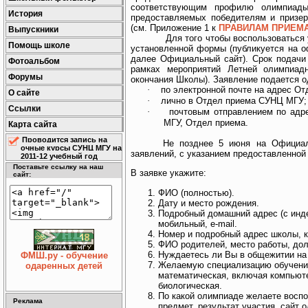
соответствующим профилю олимпиады 
История
предоставляемых победителям и призер
(см. Приложение 1 к
ПРАВИЛАМ ПРИЕМ
Выпускники
Для того чтобы воспользоваться
Помощь школе
установленной формы (публикуется на
далее Официальный сайт). Срок подачи
Фотоальбом
рамках мероприятий Летней олимпиа
Форумы
окончания Школы
). Заявление подается 
·
по электронной почте на адрес 
О сайте
·
лично в Отдел приема СУНЦ МГУ;
Ссылки
·
почтовым отправлением по адре
МГУ, Отдел приема.
Карта сайта
Проводится запись на
Не позднее 5 июня на Официал
очные курсы СУНЦ МГУ на
заявлений, с указанием предоставленной
2011-12 учебный год
Поставьте ссылку на наш
В заявке укажите:
сайт:
ФИО (полностью).
Дату и место рождения.
Подробный домашний адрес (с инд
мобильный, e-mail.
Номер и подробный адрес школы, к
ФИО родителей, место работы, до
Нуждаетесь ли Вы в общежитии на
ФМШ.ру - обучение
Желаемую специализацию обучения 
одаренных детей
математическая, включая компьют
биологическая.
По какой олимпиаде желаете воспо
Реклама
предмет, результат участия, сайт о