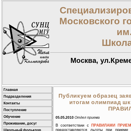
Специализиров
Московского г
им
Школа
Москва, ул.Креме
Главная
Публикуем образец заяв
Подразделения
итогам олимпиад шк
Контакты
ПРАВИ
Поступление
Обучение
05.05.2010
Отдел приема
Проживание, досуг
В соответствии с
ПРАВИЛАМИ ПРИЕ
предоставляются льготы при приеме
Школьный фольклор