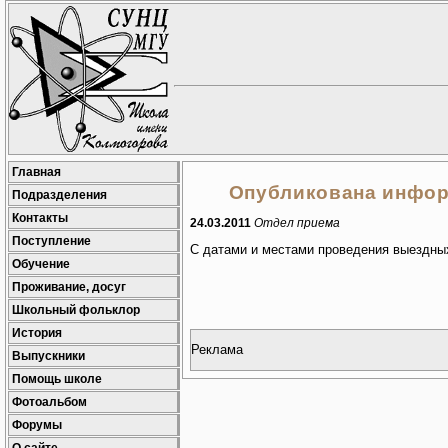
Главная
Опубликована информ
Подразделения
Контакты
24.03.2011
Отдел приема
Поступление
С датами и местами проведения выездны
Обучение
Проживание, досуг
Школьный фольклор
История
Реклама
Выпускники
Помощь школе
Фотоальбом
Форумы