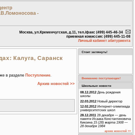
центр
.В.Ломоносова -
Москва, ул.Кременчугская, д.11, тел./факс (499) 445-46-34
приемная комиссия: (499) 445-11-08
Личный кабинет абитуриента
Стоит заглянуть!
ах: Калуга, Саранск
кже в разделе
Поступление
.
Вниманию поступающих!
Архив новостей >>
Школьные новости
08.12.2012
День рождения
школы
22.03.2012
Новый директор
12.02.2012
Интернет-олимпиада
университетских школ
28.12.2011
28 декабря — день
памяти Исаака Константиновича
Кикоина
15 (28) марта 1908 —
28 декабря 1984
архив новостей >>