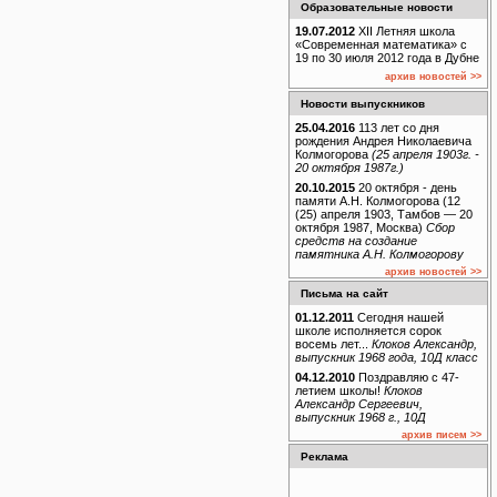
Образовательные новости
19.07.2012
XII Летняя школа
«Современная математика» с
19 по 30 июля 2012 года в Дубне
архив новостей >>
Новости выпускников
25.04.2016
113 лет со дня
рождения Андрея Николаевича
Колмогорова
(25 апреля 1903г. -
20 октября 1987г.)
20.10.2015
20 октября - день
памяти А.Н. Колмогорова (12
(25) апреля 1903, Тамбов — 20
октября 1987, Москва)
Сбор
средств на создание
памятника А.Н. Колмогорову
архив новостей >>
Письма на сайт
01.12.2011
Сегодня нашей
школе исполняется сорок
восемь лет...
Клоков Александр,
выпускник 1968 года, 10Д класс
04.12.2010
Поздравляю с 47-
летием школы!
Клоков
Александр Сергеевич,
выпускник 1968 г., 10Д
архив писем >>
Реклама