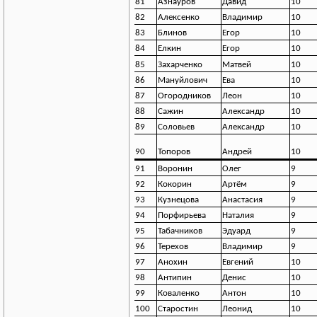
81
Азнауров
Давид
10
82
Алексенко
Владимир
10
83
Блинов
Егор
10
84
Елкин
Егор
10
85
Захарченко
Матвей
10
86
Мануйлович
Ева
10
87
Огородников
Леон
10
88
Сажин
Александр
10
89
Соловьев
Александр
10
90
Топоров
Андрей
10
91
Воронин
Олег
9
92
Кокорин
Артём
9
93
Кузнецова
Анастасия
9
94
Порфирьева
Наталия
9
95
Табачников
Эдуард
9
96
Терехов
Владимир
9
97
Анохин
Евгений
10
98
Антипин
Денис
10
99
Коваленко
Антон
10
100
Старостин
Леонид
10