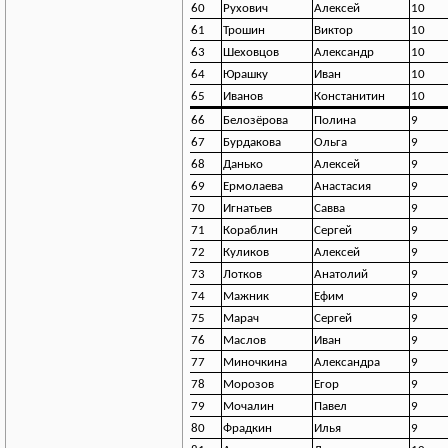
60
Рухович
Алексей
10
61
Трошин
Виктор
10
63
Шеховцов
Александр
10
64
Юрашку
Иван
10
65
Иванов
Констанитин
10
66
Белозёрова
Полина
9
67
Бурдакова
Ольга
9
68
Данько
Алексей
9
69
Ермолаева
Анастасия
9
70
Игнатьев
Савва
9
71
Кораблин
Сергей
9
72
Куликов
Алексей
9
73
Лотков
Анатолий
9
74
Мажник
Ефим
9
75
Марач
Сергей
9
76
Маслов
Иван
9
77
Миночкина
Александра
9
78
Морозов
Егор
9
79
Мочалин
Павел
9
80
Фрадкин
Илья
9