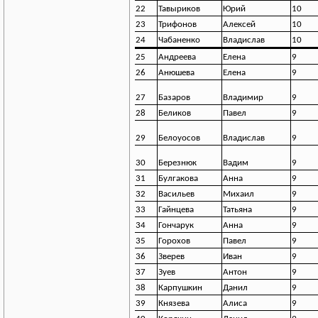
22
Тавыриков
Юрий
10
23
Трифонов
Алексей
10
24
Чабаненко
Владислав
10
25
Андреева
Елена
9
26
Анюшева
Елена
9
27
Базаров
Владимир
9
28
Беликов
Павел
9
29
Белоуосов
Владислав
9
30
Березнюк
Вадим
9
31
Булгакова
Анна
9
32
Васильев
Михаил
9
33
Гайнцева
Татьяна
9
34
Гончарук
Анна
9
35
Горохов
Павел
9
36
Зверев
Иван
9
37
Зуев
Антон
9
38
Карпушкин
Данил
9
39
Князева
Алиса
9