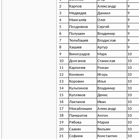
2
Карпов
Александр
9
3
Медведев
Даниил
9
4
Мингалёв
Олег
9
5
Поздняков
Сергей
9
6
Полушин
Владимир
9
7
Тюльбашев
Владислав
9
8
Хашаев
Артур
9
9
Виноградов
Марк
10
10
Долганов
Станислав
10
11
Карпичев
Роман
10
12
Коняхин
Игорь
10
13
Коровин
Илья
10
14
Кульпинов
Владимир
10
15
Купляков
Денис
10
16
Лахтанов
Иван
10
17
Михайлишин
Александр
10
18
Панкратов
Антон
10
19
Рябова
Мария
10
20
Саакян
Вильям
10
21
Софиюк
Константин
10