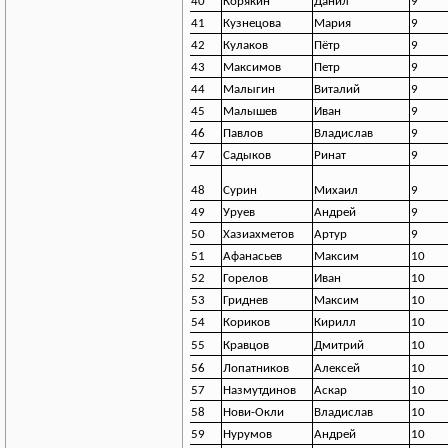
40
Корякин
Данил
9
41
Кузнецова
Мария
9
42
Кулаков
Пётр
9
43
Максимов
Петр
9
44
Малыгин
Виталий
9
45
Малышев
Иван
9
46
Павлов
Владислав
9
47
Садыков
Ринат
9
48
Сурин
Михаил
9
49
Уруев
Андрей
9
50
Хазиахметов
Артур
9
51
Афанасьев
Максим
10
52
Горелов
Иван
10
53
Гриднев
Максим
10
54
Кориков
Кирилл
10
55
Кравцов
Дмитрий
10
56
Лопатников
Алексей
10
57
Назмутдинов
Аскар
10
58
Нови-Окли
Владислав
10
59
Нурумов
Андрей
10