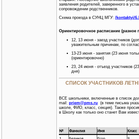
заявления родителей, заверенного в уста
сопровождении родственников.
Схема проезда в СУНЦ МГУ:
/kontaktyi/6
Ориентировочное расписание (разное п
12, 13 июня - заезд участников (д
уважительным причинам, по соглас
13-23 июня - занятия (23 июня толь
(ориентировочно)
23, 24 июня - отъезд участников (2
дня)
СПИСОК УЧАСТНИКОВ ЛЕТН
ВСЕ школьники, включенные в список д
mail:
priem@pms.ru
(в теме письма указ
школе, ФИО, класс, секция). Также прос
в Школу как только оно станет Вам извес
№
Фамилия
Имя
Класс
1
Беликов
Егор
9