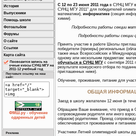
С 12 по 23 июня 2011 года
в СУНЦ МГУ в
История
СУНЦ МГУ 2011" для победителей олимп
Выпускники
математики),
информатике
(секция инфо
химии).
Помощь школе
Подробности работы секции ма
Фотоальбом
Форумы
Подробности работы секции 
О сайте
Принять участие в работе Школы пригла
Ссылки
победители (призеры) региональных (обла
также иных Всероссийских и Международн
Карта сайта
одному или нескольким предметам: матем
Проводится запись на
обучаться в СУНЦ МГУ
с сентября 2011
очные курсы СУНЦ МГУ на
результате конкурсного отбора по поданн
2011-12 учебный год
приглашенных ниже).
Поставьте ссылку на наш
сайт:
Обучение, проживание, питание для учас
ОБЩАЯ ИНФОРМАЦ
Заезд в школу желателен 12 июня (в тече
Обращаем Ваше внимание, что приезд в
ФМШ.ру - обучение
сопровождении родителя или иного взрос
одаренных детей
образом) родителями. Проезд сопровож
обеспечиваются проживанием и питанием
Участники Летней олимпиадной школы
до
Реклама