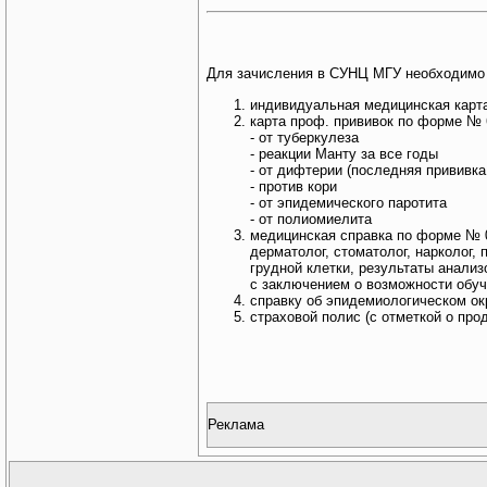
Для зачисления в СУНЦ МГУ необходимо 
индивидуальная медицинская карта
карта проф. прививок по форме № 
- от туберкулеза
- реакции Манту за все годы
- от дифтерии (последняя прививка
- против кори
- от эпидемического паротита
- от полиомиелита
медицинская справка по форме № 0
дерматолог, стоматолог, нарколог,
грудной клетки, результаты анализ
с заключением о возможности обуч
справку об эпидемиологическом окр
страховой полис (с отметкой о про
Реклама