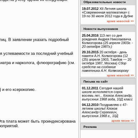
Образовательные новости
19.07.2012
XII Летняя школа
«Современная математика» с
19 по 30 июля 2012 года в Дубне
архив новостей >>
Новости выпускников
25.04.2016
113 лет со дня
лиц. В заявлении указать подробный
рождения Андрея Николаевича
Колмогорова
(25 апреля 1903г. -
20 октября 1987г.)
20.10.2015
20 октября - день
ля успеваемости за последний учебный
памяти А.Н. Колмогорова (12
(25) апреля 1903, Тамбов — 20
хиатра и нарколога, флюорографию (см.
октября 1987, Москва)
Сбор
средств на создание
памятника А.Н. Колмогорову
архив новостей >>
Письма на сайт
01.12.2011
Сегодня нашей
 и его ксерокопию.
школе исполняется сорок
восемь лет...
Клоков Александр,
выпускник 1968 года, 10Д класс
04.12.2010
Поздравляю с 47-
летием школы!
Клоков
Александр Сергеевич,
выпускник 1968 г., 10Д
 Эта плата может быть проиндексирована
архив писем >>
роприятий.
Реклама