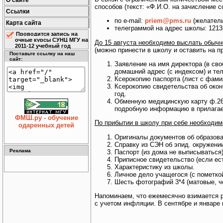
О сайте
способов (текст: «Ф.И.О. на зачисление с
Ссылки
по e-mail:
priem@pms.ru
(желатель
Карта сайта
телеграммой на адрес школы: 12135
Проводится запись на
очные курсы СУНЦ МГУ на
До 15 августа необходимо выслать обычно
2011-12 учебный год
(можно принести в школу и оставить на п
Поставьте ссылку на наш
сайт:
Заявление на имя директора (в св
домашний адрес (с индексом) и тел
Ксерокопию паспорта (лист с фамил
Ксерокопию свидетельства об окон
год.
Обменную медицинскую карту ф.26 
подробную информацию в прилагаем
ФМШ.ру - обучение
По прибытии в школу при себе необходим
одаренных детей
Оригиналы документов об образова
Справку из СЭН об эпид. окружении
Реклама
Паспорт (из дома не выписываться)
Приписное свидетельство (если ест
Характеристику из школы.
Личное дело учащегося (с пометкой
Шесть фотографий 3*4 (матовые, ч
Напоминаем, что ежемесячно взимается ро
с учетом инфляции. В сентябре и январе 