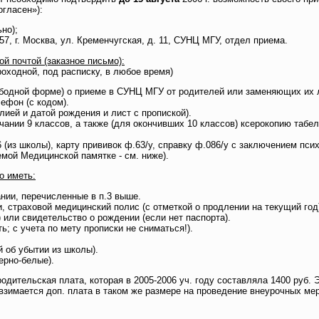
огласен»):
но);
7, г. Москва, ул. Кременчугская, д. 11, СУНЦ МГУ, отдел приема.
й почтой (заказное письмо):
роходной, под расписку, в любое время)
ободной форме) о приеме в СУНЦ МГУ от родителей или заменяющих их 
ефон (с кодом).
ией и датой рождения и лист с пропиской).
чании 9 классов, а также (для окончивших 10 классов) ксерокопию табе
(из школы), карту прививок ф.63/у, справку ф.086/у с заключением пси
ой Медицинской памятке - см. ниже).
о иметь:
нии, перечисленные в п.3 выше.
, страховой медицинский полис (с отметкой о продлении на текущий год)
 или свидетельство о рождении (если нет паспорта).
ь; с учета по мету прописки не сниматься!).
 об убытии из школы).
ерно-белые).
дительская плата, которая в 2005-2006 уч. году составляла 1400 руб.
взимается доп. плата в таком же размере на проведение внеурочных ме