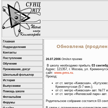
Главная
Обновлена (продлен
Подразделения
Контакты
Поступление
26.07.2006
Отдел приема
Обучение
В школу необходимо прибыть
03 сентяб
Адрес: 121357, г. Москва, ул. Кременчугск
Проживание, досуг
сайт:
www.pms.ru
.
Школьный фольклор
Проезд:
История
от ст. метро «Киевская», «Кутузов
Выпускники
Кременчугская (5-7 мин.);
от ст. метро «Киевская» авт. №77 
Помощь школе
от ст. метро «Филевский парк» авт.
Фотоальбом
Родительское собрание состоится 03 сент
Форумы
В связи с ограниченным количеством ме