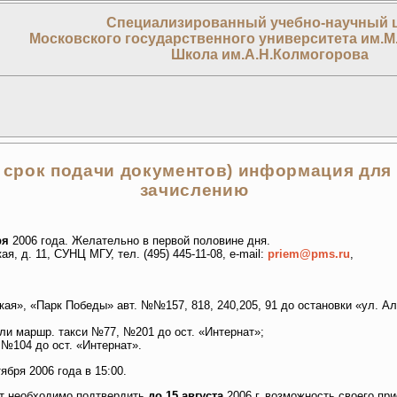
Специализированный учебно-научный 
Московского государственного университета им.М
Школа им.А.Н.Колмогорова
 срок подачи документов) информация для
зачислению
ря
2006 года. Желательно в первой половине дня.
ая, д. 11, СУНЦ МГУ, тел. (495) 445-11-08, e-mail:
priem@pms.ru
,
ская», «Парк Победы» авт. №№157, 818, 240,205, 91 до остановки «ул. А
или маршр. такси №77, №201 до ост. «Интернат»;
 №104 до ост. «Интернат».
ября 2006 года в 15:00.
ст необходимо подтвердить
до 15 августа
2006 г. возможность своего пр