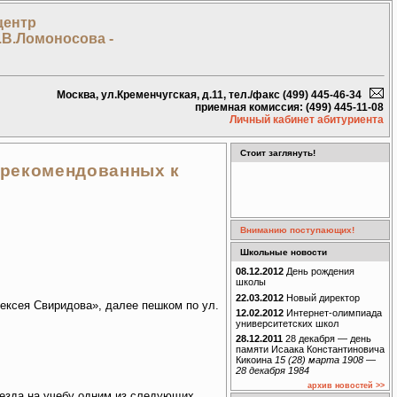
центр
.В.Ломоносова -
Москва, ул.Кременчугская, д.11, тел./факс (499) 445-46-34
приемная комиссия: (499) 445-11-08
Личный кабинет абитуриента
Стоит заглянуть!
 рекомендованных к
Вниманию поступающих!
Школьные новости
08.12.2012
День рождения
школы
22.03.2012
Новый директор
лексея Свиридова», далее пешком по ул.
12.02.2012
Интернет-олимпиада
университетских школ
28.12.2011
28 декабря — день
памяти Исаака Константиновича
Кикоина
15 (28) марта 1908 —
28 декабря 1984
архив новостей >>
иезда на учебу одним из следующих