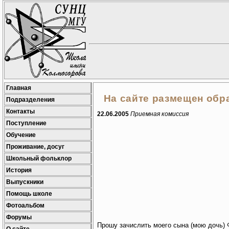
Главная
На сайте размещен обр
Подразделения
Контакты
22.06.2005
Приемная комиссия
Поступление
Обучение
Проживание, досуг
Школьный фольклор
История
Выпускники
Помощь школе
Фотоальбом
Форумы
Прошу зачислить моего сына (мою дочь)