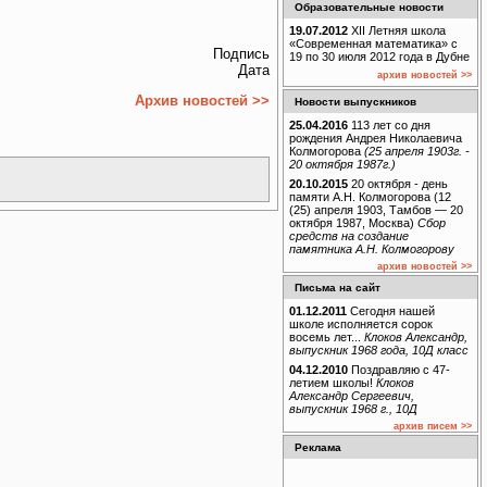
Образовательные новости
19.07.2012
XII Летняя школа
«Современная математика» с
Подпись
19 по 30 июля 2012 года в Дубне
Дата
архив новостей >>
Архив новостей >>
Новости выпускников
25.04.2016
113 лет со дня
рождения Андрея Николаевича
Колмогорова
(25 апреля 1903г. -
20 октября 1987г.)
20.10.2015
20 октября - день
памяти А.Н. Колмогорова (12
(25) апреля 1903, Тамбов — 20
октября 1987, Москва)
Сбор
средств на создание
памятника А.Н. Колмогорову
архив новостей >>
Письма на сайт
01.12.2011
Сегодня нашей
школе исполняется сорок
восемь лет...
Клоков Александр,
выпускник 1968 года, 10Д класс
04.12.2010
Поздравляю с 47-
летием школы!
Клоков
Александр Сергеевич,
выпускник 1968 г., 10Д
архив писем >>
Реклама