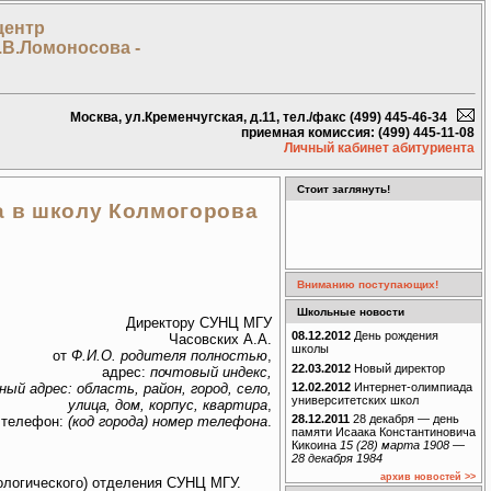
центр
.В.Ломоносова -
Москва, ул.Кременчугская, д.11, тел./факс (499) 445-46-34
приемная комиссия: (499) 445-11-08
Личный кабинет абитуриента
Стоит заглянуть!
а в школу Колмогорова
Вниманию поступающих!
Школьные новости
Директору СУНЦ МГУ
08.12.2012
День рождения
Часовских А.А.
школы
от
Ф.И.О. родителя полностью
,
22.03.2012
Новый директор
адрес:
почтовый индекс,
ный адрес: область, район, город, село,
12.02.2012
Интернет-олимпиада
университетских школ
улица, дом, корпус, квартира
,
28.12.2011
28 декабря — день
телефон:
(код города) номер телефона
.
памяти Исаака Константиновича
Кикоина
15 (28) марта 1908 —
28 декабря 1984
архив новостей >>
иологического) отделения СУНЦ МГУ.