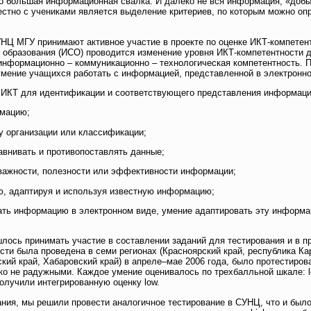
 это большая информационная свалка. И далеко не вся информация, «доб
стно с учениками является выделение критериев, по которым можно оп
 МГУ принимают активное участие в проекте по оценке ИКТ-компетентн
образования (ИСО) проводится изменение уровня ИКТ-компетентности д
информационно – коммуникационно – технологическая компетентность. 
мение учащихся работать с информацией, представленной в электронном
ы ИКТ для идентификации и соответствующего представления информаци
рмацию;
 организации или классификации;
авнивать и противопоставлять данные;
 важности, полезности или эффективности информации;
ю, адаптируя и используя известную информацию;
ать информацию в электронном виде, умение адаптировать эту информа
шлось принимать участие в составлении заданий для тестирования и в п
сти была проведена в семи регионах (Красноярский край, республика Ка
кий край, Хабаровский край) в апреле–мае 2006 года, было протестиров
ко не радужными. Каждое умение оценивалось по трехбалльной шкале: lo
олучили интегрированную оценку low.
ния, мы решили провести аналогичное тестирование в СУНЦ, что и был