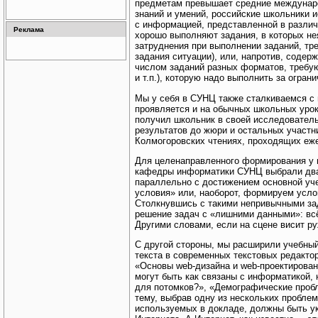
предметам превышает средние междунаро
знаний и умений, российские школьники и
с информацией, представленной в разли
Реклама
хорошо выполняют задания, в которых не
затруднения при выполнении заданий, тр
задания ситуации), или, напротив, сод
числом заданий разных форматов, требую
и т.п.), которую надо выполнить за огран
Мы у себя в СУНЦ также сталкиваемся с
проявляется и на обычных школьных урок
получил школьник в своей исследователь
результатов до жюри и остальных участн
Колмогоровских чтениях, проходящих еж
Для целенаправленного формирования у 
кафедры информатики СУНЦ выбрали два 
параллельно с достижением основной уч
условия» или, наоборот, формируем усл
Столкнувшись с такими непривычными зад
решение задач с «лишними данными»: всё
Другими словами, если на сцене висит ру
С другой стороны, мы расширили учебный 
текста в современных текстовых редакто
«Основы web-дизайна и web-проектирован
могут быть как связаны с информатикой,
для потомков?», «Демографические пробл
тему, выбрав одну из нескольких пробле
используемых в докладе, должны быть у