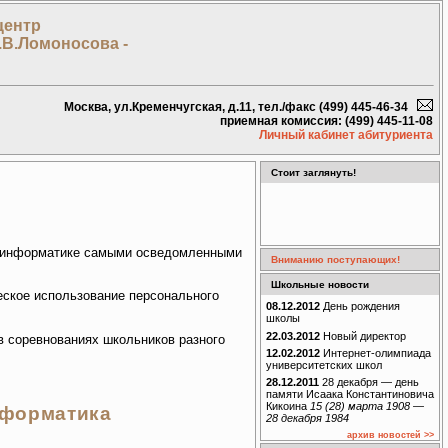
центр
.В.Ломоносова -
Москва, ул.Кременчугская, д.11, тел./факс (499) 445-46-34
приемная комиссия: (499) 445-11-08
Личный кабинет абитуриента
Стоит заглянуть!
по информатике самыми осведомленными
Вниманию поступающих!
Школьные новости
еское использование персонального
08.12.2012
День рождения
школы
22.03.2012
Новый директор
в соревнованиях школьников разного
12.02.2012
Интернет-олимпиада
университетских школ
28.12.2011
28 декабря — день
памяти Исаака Константиновича
Кикоина
15 (28) марта 1908 —
нформатика
28 декабря 1984
архив новостей >>