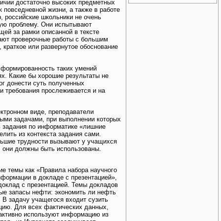
личии достаточно высоких предметных
к повседневной жизни, а также в работе
, российские школьники не очень
ную проблему. Они испытывают
ей за рамки описанной в тексте
ают проверочные работы с большим
 краткое или развернутое обоснование
сформированность таких умений
х. Какие бы хорошие результаты не
ог донести суть полученных
и требования прослеживается и на
ктронном виде, преподаватели
ыми задачами, при выполнении которых
 задания по информатике «лишние
лить из контекста задания сами.
льшие трудности вызывают у учащихся
, они должны быть использованы.
кие темы как «Правила набора научного
нформации в докладе с презентацией»,
доклад с презентацией. Темы докладов
вые запасы нефти: экономить ли нефть
 В задачу учащегося входит сузить
ацию. Для всех фактических данных,
 активно используют информацию из