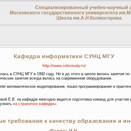
Специализированный учебно-научный 
Московского государственного университета им.М
Школа им.А.Н.Колмогорова
Кафедра информатики СУНЦ МГУ
http://www.informaty.ru/
ась в СУНЦ МГУ в 1992 году. Но и до этого в школе велись занятия 
тические занятия всегда велись на современном оборудовании.
ебя математическое моделирование, языки программирования и практич
вой Е.В. на кафедре ежегодно ведется подготовка команд для участия 
 узнать
на страничке кафедры
.
е требования к качеству образования и и
Фалина И.Н.