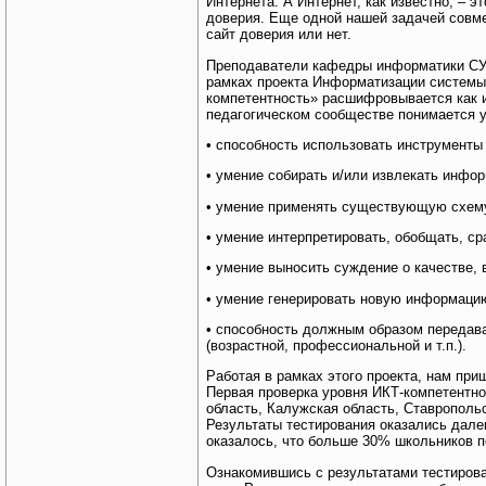
Интернета. А Интернет, как известно, –
доверия. Еще одной нашей задачей совме
сайт доверия или нет.
Преподаватели кафедры информатики СУНЦ
рамках проекта Информатизации системы 
компетентность» расшифровывается как 
педагогическом сообществе понимается у
• способность использовать инструмент
• умение собирать и/или извлекать инфо
• умение применять существующую схему
• умение интерпретировать, обобщать, ср
• умение выносить суждение о качестве,
• умение генерировать новую информаци
• способность должным образом передав
(возрастной, профессиональной и т.п.).
Работая в рамках этого проекта, нам при
Первая проверка уровня ИКТ-компетентно
область, Калужская область, Ставропольс
Результаты тестирования оказались дале
оказалось, что больше 30% школьников п
Ознакомившись с результатами тестирова