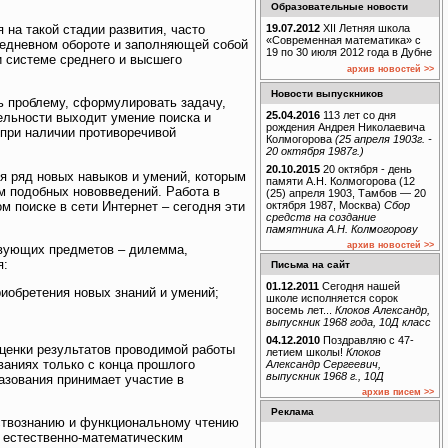
Образовательные новости
на такой стадии развития, часто
19.07.2012
XII Летняя школа
«Современная математика» с
жедневном обороте и заполняющей собой
19 по 30 июля 2012 года в Дубне
и системе среднего и высшего
архив новостей >>
Новости выпускников
ь проблему, сформулировать задачу,
25.04.2016
113 лет со дня
ельности выходит умение поиска и
рождения Андрея Николаевича
при наличии противоречивой
Колмогорова
(25 апреля 1903г. -
20 октября 1987г.)
20.10.2015
20 октября - день
я ряд новых навыков и умений, которым
памяти А.Н. Колмогорова (12
м подобных нововведений. Работа в
(25) апреля 1903, Тамбов — 20
октября 1987, Москва)
Сбор
м поиске в сети Интернет – сегодня эти
средств на создание
памятника А.Н. Колмогорову
архив новостей >>
твующих предметов – дилемма,
я:
Письма на сайт
01.12.2011
Сегодня нашей
иобретения новых знаний и умений;
школе исполняется сорок
восемь лет...
Клоков Александр,
выпускник 1968 года, 10Д класс
04.12.2010
Поздравляю с 47-
ценки результатов проводимой работы
летием школы!
Клоков
аниях только с конца прошлого
Александр Сергеевич,
выпускник 1968 г., 10Д
азования принимает участие в
архив писем >>
Реклама
ествознанию и функциональному чтению
о естественно-математическим