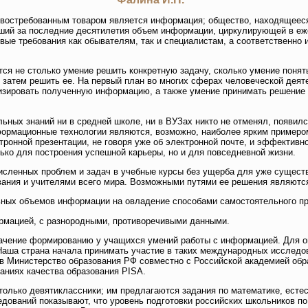
востребованным товаром является информация; общество, находящееся 
сший за последние десятилетия объем информации, циркулирующей в е
вые требования как обывателям, так и специалистам, а соответственно 
тся не столько умение решить конкретную задачу, сколько умение понят
ж затем решить ее. На первый план во многих сферах человеческой деят
изировать полученную информацию, а также умение принимать решение 
ьных знаний ни в средней школе, ни в ВУЗах никто не отменял, появилс
ормационные технологии являются, возможно, наиболее ярким примеро
тронной презентации, не говоря уже об электронной почте, и эффективно
ько для построения успешной карьеры, но и для повседневной жизни.
численных проблем и задач в учебные курсы без ущерба для уже сущес
вания и учителями всего мира. Возможными путями ее решения являютс
ьных объемов информации на овладение способами самостоятельного пр
ормацией, с разнородными, противоречивыми данными.
начение формированию у учащихся умений работы с информацией. Для о
аша страна начала принимать участие в таких международных исследов
дов Министерство образования РФ совместно с Российской академией обр
ниях качества образования PISA.
только девятиклассники; им предлагаются задания по математике, ест
ледований показывают, что уровень подготовки российских школьников п