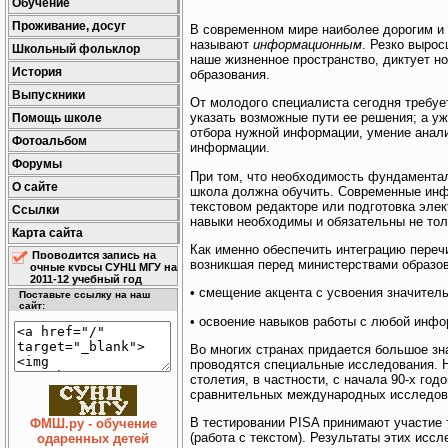
Обучение
Проживание, досуг
В современном мире наиболее дорогим и 
называют
информационным
. Резко выро
Школьный фольклор
наше жизненное пространство, диктует но
История
образования.
Выпускники
От молодого специалиста сегодня требуе
указать возможные пути ее решения; а у
Помощь школе
отбора нужной информации, умение анал
Фотоальбом
информации.
Форумы
При том, что необходимость фундаментал
О сайте
школа должна обучить. Современные инф
текстовом редакторе или подготовка элек
Ссылки
навыки необходимы и обязательны не тол
Карта сайта
Как именно обеспечить интеграцию пере
Проводится запись на
возникшая перед министерствами образо
очные курсы СУНЦ МГУ на
2011-12 учебный год
• смещение акцента с усвоения значител
Поставьте ссылку на наш
сайт:
• освоение навыков работы с любой инф
Во многих странах придается большое з
проводятся специальные исследования. Н
столетия, в частности, с начала 90-х го
сравнительных международных исследова
В тестировании PISA принимают участие 
ФМШ.ру - обучение
(работа с текстом). Результаты этих исс
одаренных детей