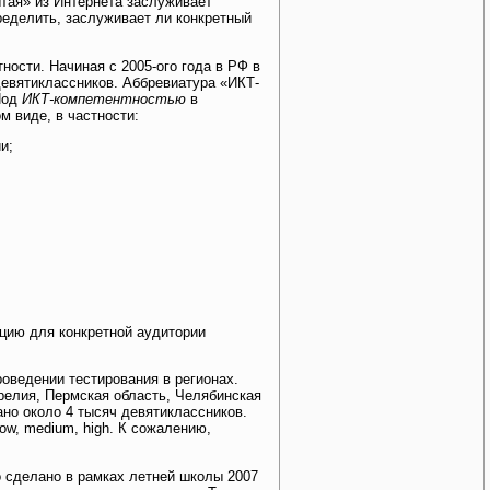
ытая» из Интернета заслуживает
ределить, заслуживает ли конкретный
ости. Начиная с 2005-ого года в РФ в
евятиклассников. Аббревиатура «ИКТ-
Под
ИКТ-компетентностью
в
 виде, в частности:
и;
цию для конкретной аудитории
роведении тестирования в регионах.
релия, Пермская область, Челябинская
ано около 4 тысяч девятиклассников.
w, medium, high. К сожалению,
о сделано в рамках летней школы 2007