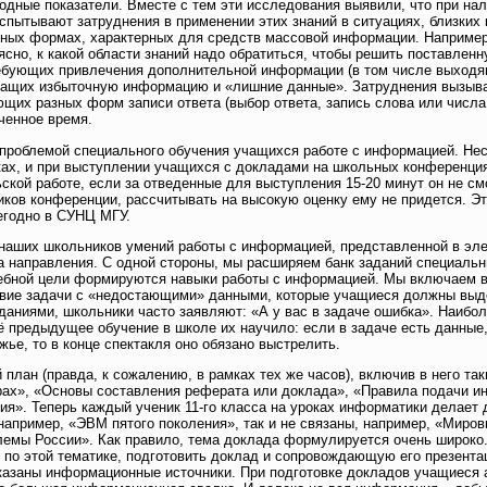
дные показатели. Вместе с тем эти исследования выявили, что при на
спытывают затруднения в применении этих знаний в ситуациях, близких 
чных формах, характерных для средств массовой информации. Например
ясно, к какой области знаний надо обратиться, чтобы решить поставлен
ебующих привлечения дополнительной информации (в том числе выходящ
ержащих избыточную информацию и «лишние данные». Затруднения вызыв
щих разных форм записи ответа (выбор ответа, запись слова или числа,
иченное время.
 проблемой специального обучения учащихся работе с информацией. Не
ах, и при выступлении учащихся с докладами на школьных конференция
ской работе, если за отведенные для выступления 15-20 минут он не см
иков конференции, рассчитывать на высокую оценку ему не придется. Эт
егодно в СУНЦ МГУ.
наших школьников умений работы с информацией, представленной в эле
направления. С одной стороны, мы расширяем банк заданий специальн
ебной цели формируются навыки работы с информацией. Мы включаем в
овие задачи с «недостающими» данными, которые учащиеся должны выде
аниями, школьники часто заявляют: «А у вас в задаче ошибка». Наибо
 предыдущее обучение в школе их научило: если в задаче есть данные
жье, то в конце спектакля оно обязано выстрелить.
план (правда, к сожалению, в рамках тех же часов), включив в него та
рах», «Основы составления реферата или доклада», «Правила подачи и
ия». Теперь каждый ученик 11-го класса на уроках информатики делает 
 например, «ЭВМ пятого поколения», так и не связаны, например, «Миро
емы России». Как правило, тема доклада формулируется очень широко.
м по этой тематике, подготовить доклад и сопровождающую его презент
казаны информационные источники. При подготовке докладов учащиеся