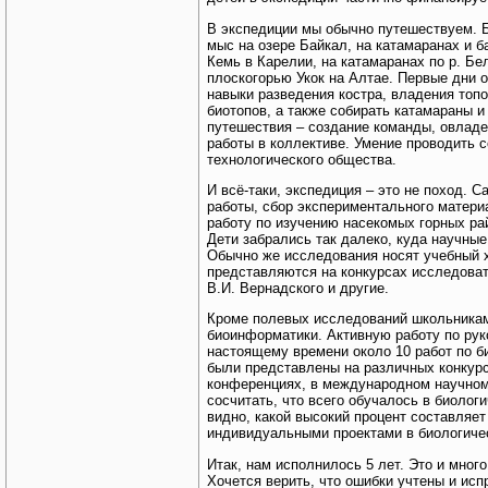
В экспедиции мы обычно путешествуем. 
мыс на озере Байкал, на катамаранах и 
Кемь в Карелии, на катамаранах по р. Б
плоскогорью Укок на Алтае. Первые дни о
навыки разведения костра, владения топ
биотопов, а также собирать катамараны и
путешествия – создание команды, овлад
работы в коллективе. Умение проводить 
технологического общества.
И всё-таки, экспедиция – это не поход. 
работы, сбор экспериментального матери
работу по изучению насекомых горных ра
Дети забрались так далеко, куда научны
Обычно же исследования носят учебный 
представляются на конкурсах исследоват
В.И. Вернадского и другие.
Кроме полевых исследований школьникам
биоинформатики. Активную работу по рук
настоящему времени около 10 работ по б
были представлены на различных конкурс
конференциях, в международном научном
сосчитать, что всего обучалось в биологи
видно, какой высокий процент составляе
индивидуальными проектами в биологиче
Итак, нам исполнилось 5 лет. Это и много
Хочется верить, что ошибки учтены и исп