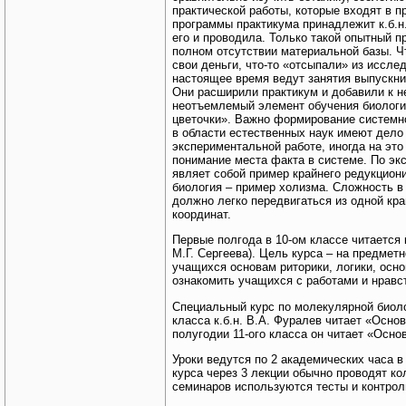
практической работы, которые входят в 
программы практикума принадлежит к.б.н.
его и проводила. Только такой опытный п
полном отсутствии материальной базы. Чт
свои деньги, что-то «отсыпали» из иссле
настоящее время ведут занятия выпускник
Они расширили практикум и добавили к н
неотъемлемый элемент обучения биологии.
цветочки». Важно формирование системн
в области естественных наук имеют дело
экспериментальной работе, иногда на это
понимание места факта в системе. По э
являет собой пример крайнего редукцио
биология – пример холизма. Сложность в
должно легко передвигаться из одной кр
координат.
Первые полгода в 10-ом классе читается 
М.Г. Сергеева). Цель курса – на предмет
учащихся основам риторики, логики, осн
ознакомить учащихся с работами и нрав
Специальный курс по молекулярной биолог
класса к.б.н. В.А. Фуралев читает «Основ
полугодии 11-ого класса он читает «Осно
Уроки ведутся по 2 академических часа в
курса через 3 лекции обычно проводят к
семинаров используются тесты и контрол