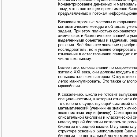
Концентрирование денежных и материаль
тому, что в настоящее время именно био
предъявляемых к потокам информационно
Возникли огромные массивы информации,
математические методы и обладать умен
задачи. При этом полностью сохраняется
химических и биологических знаний и умен
выделенными объектами и задачами, реш
решения. Всё большее значение приобрет
исследователь, но и умение оперировать
изменения в естествознании приводят к и
числе школьному.
Более того, основы знаний по современн
жителю XXI века, они должны входить в 
пользоваться компьютером. Отсутствие та
легко манипулировать. Это также благопр
мракобесия.
К сожалению, школа не готовит выпускни
специальностями, к которым относится би
то степени с существующей системой спе
математический (ученики не знают химию 
знают математику и физику). Сами прогр
описательной биологии и классической хи
молекулярной биологии осталась за рамк
биологии в средней школе. В лучшем слу
структуре основных биополимеров (белка,
биологии – о центральной догме молекул