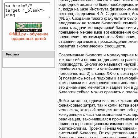
ещё одной школы не было необходимости
г., когда на базе Института физико-химич
ректора, академика В.А. Садовничего, б
(ФББ). Создание такого факультета было
владеющих не только биологией, химией 
решать задачи молекулярной биологии и 
понимание механизмов возникновения сис
ФМШ.ру - обучение
воспаления, аутоиммунные заболевания, 
одаренных детей
старения организма, происхождения жизн
развития экологических сообществ.
Современные биология и молекулярная м
Реклама
технологий и являются динамично разви
производств. Биологию называют наукой X
проблемы здоровья и устойчивого разви
человечества; 2) в конце XX-ого века пр
3) появились новые подходы к взаимоде
компаниями и к изменению роли исследов
это динамично меняется и задает тон в 
биологии сейчас можно сравнить с полож
Действительно, одним из самых масштабн
финансовых затрат, так и количества вов
человека», который осуществлялся объе
конкуренции с частной компанией «Селера
реализация, закончившаяся прочтением н
привела к революционным изменениям во 
биотехнологии. Проект «Геном человека»
системной биологии. От существования в
биология перешла к существованию в фо