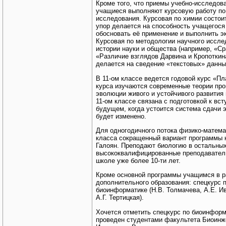
Кроме того, что приемы учебно-исследов
учащиеся выполняют курсовую работу по 
исследования. Курсовая по химии состоит
упор делается на способность учащегося
обосновать её применение и выполнить э
Курсовая по методологии научного иссле
истории науки и общества (например, «Ср
«Различие взглядов Дарвина и Кропоткин
делается на сведение «текстовых» данны
В 11-ом классе ведется годовой курс «Пл
курса изучаются современные теории про
эволюции живого и устойчивого развития
11-ом классе связана с подготовкой к вс
будущем, когда устоится система сдачи 
будет изменено.
Для одногодичного потока физико-матема
класса сокращенный вариант программы к
Галоян. Преподают биологию в остальных
высококвалифицированные преподаватели 
школе уже более 10-ти лет.
Кроме основной программы учащимся в р
дополнительного образования: спецкурс п
биоинформатике (Н.В. Толмачева, А.Е. Ив
А.Г. Тертицкая).
Хочется отметить спецкурс по биоинформ
проведен студентами факультета Биоинж