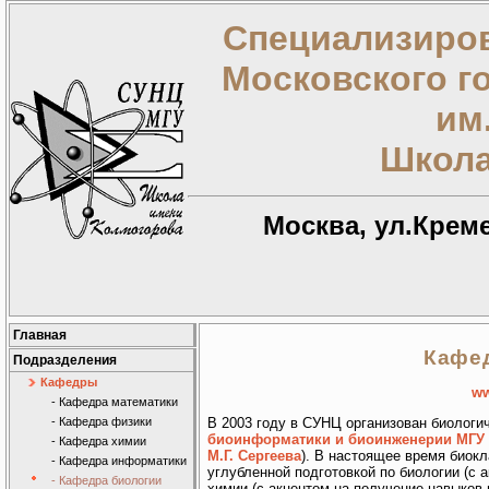
Специализиров
Московского г
им
Школа
Москва, ул.Креме
Главная
Кафе
Подразделения
Кафедры
ww
- Кафедра математики
- Кафедра физики
В 2003 году в СУНЦ организован биологи
биоинформатики и биоинженерии МГУ
- Кафедра химии
М.Г. Сергеева
). В настоящее время биок
- Кафедра информатики
углубленной подготовкой по биологии (с 
- Кафедра биологии
химии (с акцентом на получение навыков