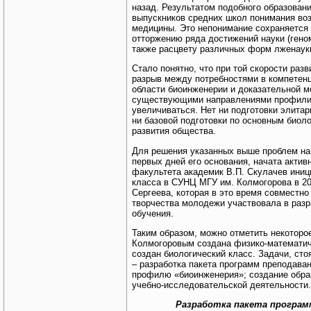
назад. Результатом подобного образовани
выпускников средних школ понимания воз
медицины. Это непонимание сохраняется 
отторжению ряда достижений науки (гено
также расцвету различных форм лженаук
Стало понятно, что при той скорости раз
разрыв между потребностями в компетенц
области биоинженерии и доказательной м
существующими направлениями профилиз
увеличиваться. Нет ни подготовки элита
ни базовой подготовки по основным биол
развития общества.
Для решения указанных выше проблем на
первых дней его основания, начата актив
факультета академик В.П. Скулачев иниц
класса в СУНЦ МГУ им. Колмогорова в 200
Сергеева, которая в это время совместн
творчества молодежи участвовала в разр
обучения.
Таким образом, можно отметить некоторое
Колмогоровым создана физико-математиче
создан биологический класс. Задачи, ст
– разработка пакета программ преподава
профилю «биоинженерия»; создание обра
учебно-исследовательской деятельности.
Разработка пакета программ