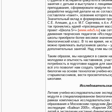
студенты и аспиранты факультета биоин
занятия с детьми и выступали с лекциям
преподавания, сформировали модули по 
разработке модулей делали на их соглас
составляли «пакет», освоение которого
Значительный вклад в формирование прогр
С.Е. Алешин, д.х.н. М.Г. Сергеева, к.б.н
так прониклись идеей «просвещения масс
проект «Школа 5+» (
www.edu5.ru
) как с
движения творческих педагогов «Исследо
школы приобрели более весомое значение,
биологический класс. В то же время, не 
можно привлекать выпускников школы – 
дополнительных занятий. Над этим мы се
Таким образом, мы находимся в самом на
молодежи и опытность наставников, учас
потребность в подготовке кадров для зан
всё это позволит нам создать требуемый
биологии на основе технологии учебно-и
старшеклассников, вести просветительск
школами.
Исследовательская
Летние учебно-исследовательские экспед
модуля в специализированном биологиче
рамках комплексных исследовательских 
образования и Московским городским Дво
экспедиции: «Байкал 2005», «Карелия 20
детей в экспедиции частично финансируе