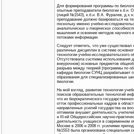
Для формирования программы по биологии
опытные преподаватели биологии к.б.н. О
(лицей №1543), к.б.н. В.А. Фуралев, д.х.
преподавание должно базироваться на те
поскольку именно учебно-исследователь
аналитических и творческих способнос
мышления и освоение методов научного 
потоками информации.
Следует отметить, что уже существовал 
различных дисциплин в системе основног
технологии учебно-исследовательского об
Отсутствовала
система
использования да
внеурочном) основных предметов общеоб
разрыва между теорией (программы по об
кафедра биологии СУНЦ разрабатывает п
образования для специализированных шк
биологии.
На мой взгляд, развитие технологии учеб
поисков образовательных технологий инф
что из бюрократического государственног
отток профессиональных кадров в област
направленных усилий государства на во
оптимизм внушает деятельность учителей-
и III-ей Общероссийских научно-практич
деятельность учащихся в современном о
Москве в 2006 и 2008 гг. усилиями препо
№1553 была организована специальная се