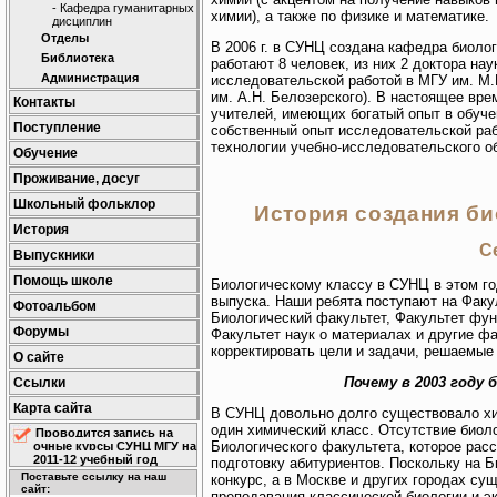
- Кафедра гуманитарных
химии), а также по физике и математике.
дисциплин
Отделы
В 2006 г. в СУНЦ создана кафедра биологи
Библиотека
работают 8 человек, из них 2 доктора на
Администрация
исследовательской работой в МГУ им. М
им. А.Н. Белозерского). В настоящее вр
Контакты
учителей, имеющих богатый опыт в обуче
Поступление
собственный опыт исследовательской раб
технологии учебно-исследовательского о
Обучение
Проживание, досуг
Школьный фольклор
История создания би
История
Се
Выпускники
Помощь школе
Биологическому классу в СУНЦ в этом го
выпуска. Наши ребята поступают на Факу
Фотоальбом
Биологический факультет, Факультет фу
Форумы
Факультет наук о материалах и другие фа
корректировать цели и задачи, решаемые
О сайте
Почему в 2003 году 
Ссылки
Карта сайта
В СУНЦ довольно долго существовало хи
один химический класс. Отсутствие биол
Проводится запись на
Биологического факультета, которое рас
очные курсы СУНЦ МГУ на
2011-12 учебный год
подготовку абитуриентов. Поскольку на 
Поставьте ссылку на наш
конкурс, а в Москве и других городах с
сайт:
преподавания классической биологии и эк