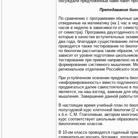
обсуждали предложенный нами пакет про
Преподавание био
По сравнению с программами обычных шк
отведенные на математику (на 1 час в нед
часов в неделю в зависимости от семестр
от семестра). Программа двухгодичного п
которые в качестве вступительных экза
два года, благодаря существованию летн
проводится также тестирование по биоло
по биологии рассчитана таким образом, чт
зависит от уровня подготовки школьников
тестирование при приеме направлено на 
формированию системного мышления. Ме
региональное отделение Российского пси
При углубленном освоении предмета биол
«информированность» вместо подлинног
продвигаться далее самостоятельно в п
является, на наш взгляд, важным для о
мышления. Завершение данной работы пла
В настоящее время учебный план по биол
полугодовой курс клеточной биологии (2 ч
к.б.н. С.М. Глаголевым, автором многочи
курс соответствует школьным образоват
биологических классов.
В 10-ом классе проводится годичный прак
сравнительно изучить ботанику, зоологию