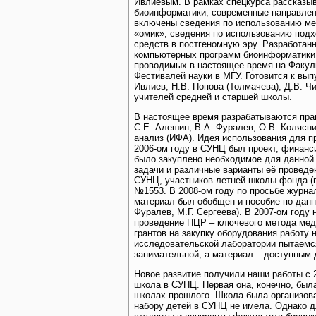
Ивлиевым. В рамках спецкурса рассказы
биоинформатики, современные направлени
включены сведения по использованию мет
«омик», сведения по использованию под
средств в постгеномную эру. Разработан
компьютерных программ биоинформатики, 
проводимых в настоящее время на Факул
Фестивалей науки в МГУ. Готовится к вып
Ивлиев, Н.В. Попова (Толмачева), Д.В. Чи
учителей средней и старшей школы.
В настоящее время разрабатываются прак
С.Е. Алешин, В.А. Фуралев, О.В. Колясн
анализ (ИФА). Идея использования для п
2006-ом году в СУНЦ был проект, финанс
было закуплено необходимое для данной
задачи и различные варианты её проведе
СУНЦ, участников летней школы фонда (п
№1553. В 2008-ом году по просьбе журн
материал был обобщен и пособие по данн
Фуралев, М.Г. Сергеева). В 2007-ом году 
проведение ПЦР – ключевого метода меди
грантов на закупку оборудования работу 
исследовательской лаборатории пытаемся
занимательной, а материал – доступным 
Новое развитие получили наши работы с 2
школа в СУНЦ. Первая она, конечно, был
школах прошлого. Школа была организов
набору детей в СУНЦ не имела. Однако д