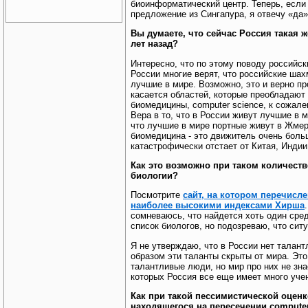
биоинформатический центр. Теперь, если 
предложение из Сингапура, я отвечу «да»
Вы думаете, что сейчас Россия такая 
лет назад?
Интересно, что по этому поводу российск
России многие верят, что российские шах
лучшие в мире. Возможно, это и верно пр
касается областей, которые преобладают
биомедицины, computer science, к сожал
Вера в то, что в России живут лучшие в м
что лучшие в мире портные живут в Жмер
биомедицина - это движитель очень боль
катастрофически отстает от Китая, Индии 
Как это возможно при таком количест
биологии?
Посмотрите
сайт, на котором перечисле
наиболее высокими индексами Хирша
сомневаюсь, что найдется хоть один сре
список биологов, но подозреваю, что сит
Я не утверждаю, что в России нет талант
образом эти таланты скрыты от мира. Это
талантливые люди, но мир про них не зна
которых Россия все еще имеет много уче
Как при такой пессимистической оценк
находящегося на пересечении
compute