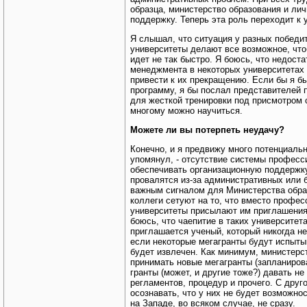
образца, министерство образования и ли
поддержку. Теперь эта роль переходит к 
Я слышал, что ситуация у разных победит
университеты делают все возможное, что
идет не так быстро. Я боюсь, что недост
менеджмента в некоторых университетах 
привести к их прекращению. Если бы я б
программу, я бы послал представителей
для жесткой тренировки под присмотром 
многому можно научиться.
Можете ли вы потерпеть неудачу?
Конечно, и я предвижу много потенциаль
упомянул, - отсутствие системы професс
обеспечивать организационную поддержку 
провалятся из-за административных или 
важным сигналом для Министерства образо
коллеги сетуют на то, что вместо профе
университеты присылают им приглашения 
боюсь, что чаепитие в таких университет
приглашается ученый, который никогда не
если некоторые мегагранты будут испытыв
будет извлечен. Как минимум, министерст
принимать новые мегагранты (запланиров
гранты (может, и другие тоже?) давать н
регламентов, процедур и прочего. С друг
осознавать, что у них не будет возможнос
на Западе, во всяком случае, не сразу.