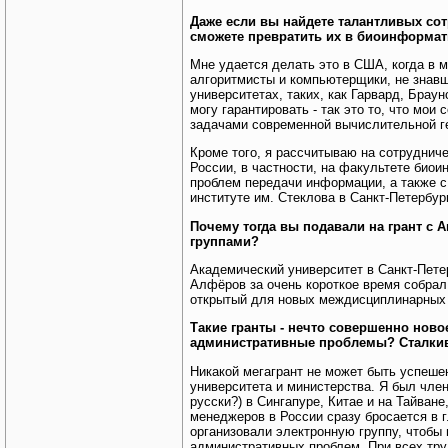
Даже если вы найдете талантливых сот
сможете превратить их в биоинформа
Мне удается делать это в США, когда в 
алгоритмисты и компьютерщики, не знавш
университетах, таких, как Гарвард, Браун
могу гарантировать - так это то, что мо
задачами современной вычислительной г
Кроме того, я рассчитываю на сотруднич
России, в частности, на факультете био
проблем передачи информации, а также с
институте им. Стеклова в Санкт-Петербур
Почему тогда вы подавали на грант с 
группами?
Академический университет в Санкт-Петер
Алфёров за очень короткое время собрал
открытый для новых междисциплинарных н
Такие гранты - нечто совершенно ново
административные проблемы? Сталкив
Никакой мегагрант не может быть успеш
университета и министерства. Я был член
русски?) в Сингапуре, Китае и на Тайван
менеджеров в России сразу бросается в 
организовали электронную группу, чтобы 
административных проблем. При всех тр