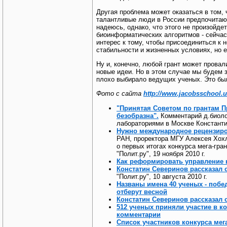
Другая проблема может оказаться в том, 
талантливые люди в России предпочитают
надеюсь, однако, что этого не произойде
биоинформатических алгоритмов - сейчас
интерес к тому, чтобы присоединиться к 
стабильности и жизненных условиях, но е
Ну и, конечно, любой грант может провал
новые идеи. Но в этом случае мы будем зн
плохо выбирало ведущих ученых. Это бы
Фото с сайта
http://www.jacobsschool.
"Принятая Советом по грантам 
безобразна".
Комментарий д.биолог
лабораториями в Москве Констант
Нужно международное рецензиро
РАН, проректора МГУ Алексея Хох
о первых итогах конкурса мега-гра
"Полит.ру", 19 ноября 2010 г.
Как реформировать управление 
Констатин Северинов рассказал 
"Полит.ру", 10 августа 2010 г.
Названы имена 40 ученых - побе
отберут весной
Констатин Северинов рассказал 
512 ученых приняли участие в ко
комментарии
Список участников конкурса мег