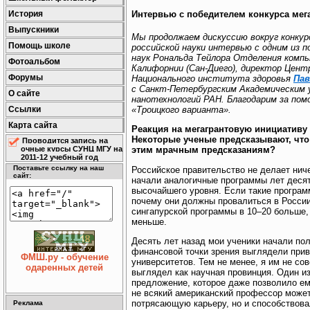
История
Интервью с победителем конкурса ме
Выпускники
Мы продолжаем дискуссию вокруг конкур
Помощь школе
российской науки интервью с одним из п
наук Рональда Тейлора Отделения комп
Фотоальбом
Калифорнии (Сан-Диего), директор Цен
Форумы
Национального института здоровья
Пав
с Санкт-Петербургским Академическим 
О сайте
нанотехнологий РАН. Благодарим за помо
«Троицкого варианта».
Ссылки
Карта сайта
Реакция на мегагрантовую инициативу
Некоторые ученые предсказывают, что 
Проводится запись на
очные курсы СУНЦ МГУ на
этим мрачным предсказаниям?
2011-12 учебный год
Поставьте ссылку на наш
Российское правительство не делает ниче
сайт:
начали аналогичные программы лет деся
высочайшего уровня. Если такие програм
почему они должны провалиться в России
сингапурской программы в 10–20 больше, 
меньше.
Десять лет назад мои ученики начали по
финансовой точки зрения выглядели прив
ФМШ.ру - обучение
университетов. Тем не менее, я им не со
одаренных детей
выглядел как научная провинция. Один из
предложение, которое даже позволило ем
не всякий американский профессор может
потрясающую карьеру, но и способствов
Реклама