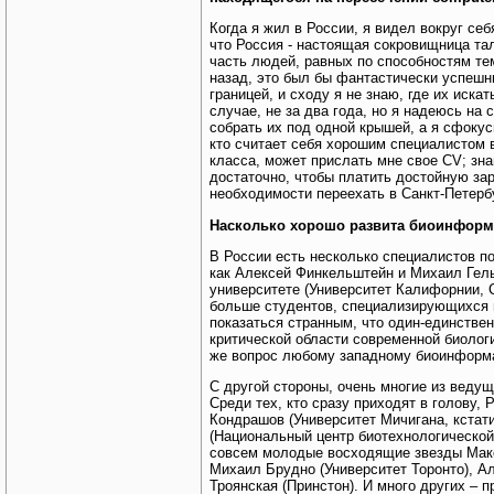
Когда я жил в России, я видел вокруг се
что Россия - настоящая сокровищница тал
часть людей, равных по способностям тем
назад, это был бы фантастически успешны
границей, и сходу я не знаю, где их иска
случае, не за два года, но я надеюсь на
собрать их под одной крышей, а я сфоку
кто считает себя хорошим специалистом 
класса, может прислать мне свое CV; зна
достаточно, чтобы платить достойную зар
необходимости переехать в Санкт-Петербу
Насколько хорошо развита биоинформ
В России есть несколько специалистов по
как Алексей Финкельштейн и Михаил Гель
университете (Университет Калифорнии, 
больше студентов, специализирующихся 
показаться странным, что один-единстве
критической области современной биологи
же вопрос любому западному биоинформат
С другой стороны, очень многие из веду
Среди тех, кто сразу приходят в голову,
Кондрашов (Университет Мичигана, кстати
(Национальный центр биотехнологическо
совсем молодые восходящие звезды Мак
Михаил Брудно (Университет Торонто), А
Троянская (Принстон). И много других – п